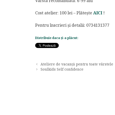
Vârsta recomandată: 6-99 ani
Cost atelier: 100 lei – Plătește
AICI
!
Pentru înscrieri și detalii: 0734131377
Distribuie daca ți-a plăcut:
Ateliere de vacanță pentru toate vârstele
Soulkids Self confidence