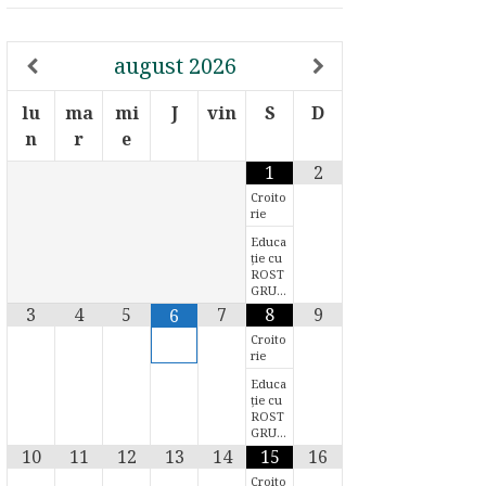
august
2026
lu
ma
mi
J
vin
S
D
n
r
e
1
2
Croito
rie
Educa
ție cu
ROST
GRU…
3
4
5
7
8
9
6
Croito
rie
Educa
ție cu
ROST
GRU…
10
11
12
13
14
15
16
Croito