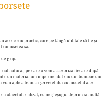
 borsete
n accesoriu practic, care pe lângă utilitate să fie și
n frumusețea sa.
de griji.
terial natural, pe care o vom accesoriza fiecare după
intr-un material uni impermeabil sau din bumbac uni
u vom aplica tehnica șervețelului cu modelul ales.
ă cu obiectul realizat, cu meșteșugul deprins si multă