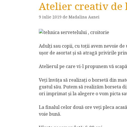
Atelier creativ de
9 iulie 2019
de
Madalina Aanei
Adulți sau copii, cu toții avem nevoie de u
ușor de asortat și să atragă privirile pri
Atelierul pe care vi-l propunem vă scapă 
Veți învăța să realizați o borsetă din ma
gustul său. Putem să realizăm borseta d
ori imprimat și la alegere o vom picta sa
La finalul celor două ore veți pleca acas
voie bună.