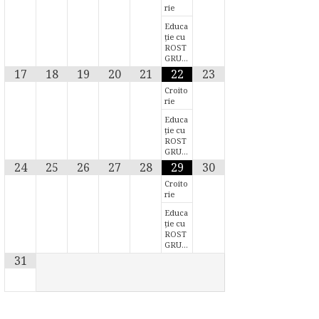
rie
Educa
ție cu
ROST
GRU…
17
18
19
20
21
22
23
Croito
rie
Educa
ție cu
ROST
GRU…
24
25
26
27
28
29
30
Croito
rie
Educa
ție cu
ROST
GRU…
31