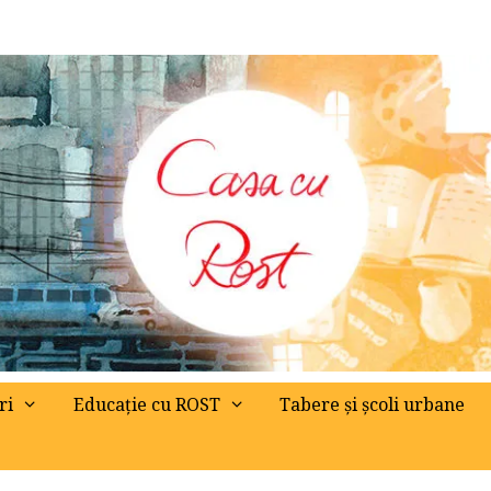
ri
Educație cu ROST
Tabere și școli urbane