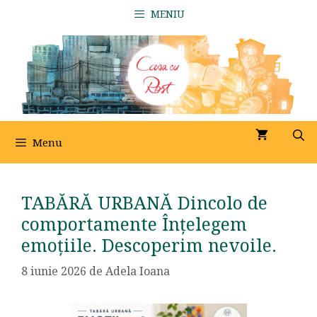
Sari
MENIU
la
conținut
Menu
TABĂRĂ URBANĂ Dincolo de
comportamente Înțelegem
emoțiile. Descoperim nevoile.
8 iunie 2026
de
Adela Ioana