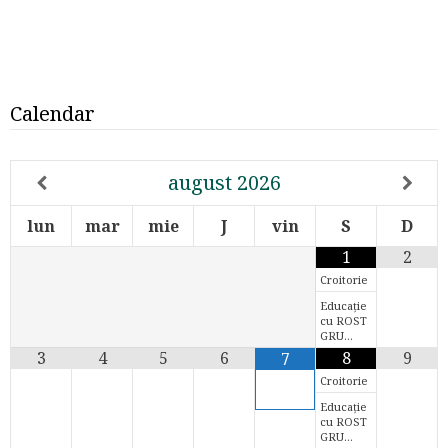
Calendar
august
2026
lun
mar
mie
J
vin
S
D
1
2
Croitorie
Educație
cu ROST
GRU…
3
4
5
6
8
9
7
Croitorie
Educație
cu ROST
GRU…