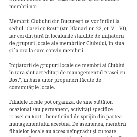
membri noi.
Membrii Clubului din București se vor întîlni la
sediul ”Casei cu Rost” (str. Blănari nr. 23, et. V – VI),
iar cei din țară în localurile stabilite de inițiatorii
de grupuri locale ale membrilor Clubului, în ziua
și la ora la care convin membrii.
Inițiatorii de grupuri locale de membri ai Clublui
în țară sînt acreditați de managementul ”Casei cu
Rost”, în baza unor propuneri făcute de
comunitățile locale.
Filialele locale pot organiza, de sine stătător,
ocazional sau permanent, activități specifice
”Casei cu Rost”, beneficiind de sprijin din partea
managementului acesteia. De asemenea, membrii
filialelor locale au acces neîngrădit și cu toate