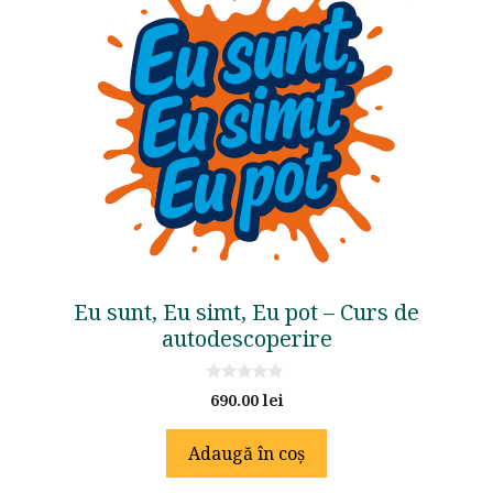
Eu sunt, Eu simt, Eu pot – Curs de
autodescoperire
0
690.00
lei
o
u
t
Adaugă în coș
o
f
5