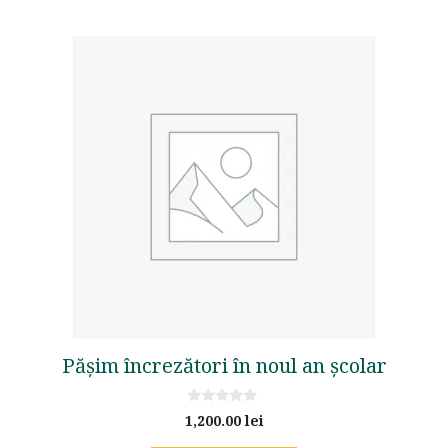
Pășim încrezători în noul an școlar
0
1,200.00
lei
o
u