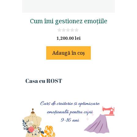
Cum îmi gestionez emoțiile
0
1,200.00
lei
o
u
t
Adaugă în coș
o
f
5