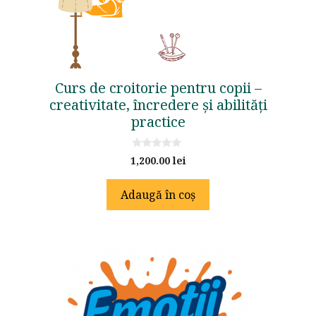
Curs de croitorie pentru copii –
creativitate, încredere și abilități
practice
0
1,200.00
lei
o
u
t
Adaugă în coș
o
f
5