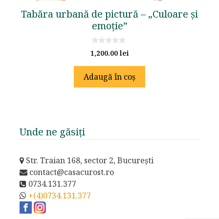
Tabăra urbană de pictură – „Culoare și
emoție”
0
1,200.00
lei
o
u
t
Adaugă în coș
o
f
5
Unde ne găsiți
Str. Traian 168, sector 2, București
contact@casacurost.ro
0734.131.377
+(4)0734.131.377