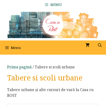
Sari
MENIU
la
conținut
Menu
Prima pagină
/ Tabere si scoli urbane
Tabere si scoli urbane
Tabere urbane și alte cursuri de vară la Casa cu
ROST