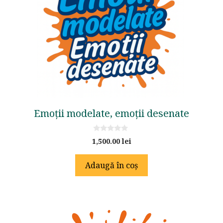
Emoții modelate, emoții desenate
0
1,500.00
lei
o
u
t
Adaugă în coș
o
f
5