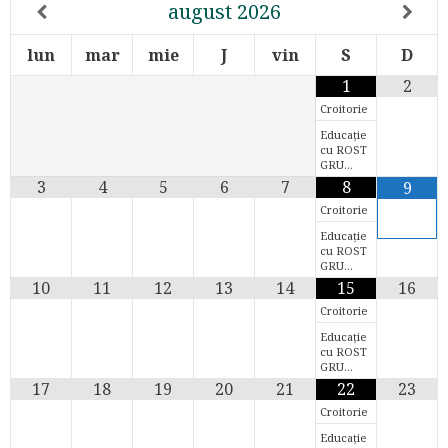
august
2026
lun
mar
mie
J
vin
S
D
1
2
Croitorie
Educație
cu ROST
GRU…
3
4
5
6
7
8
9
Croitorie
Educație
cu ROST
GRU…
10
11
12
13
14
15
16
Croitorie
Educație
cu ROST
GRU…
17
18
19
20
21
22
23
Croitorie
Educație