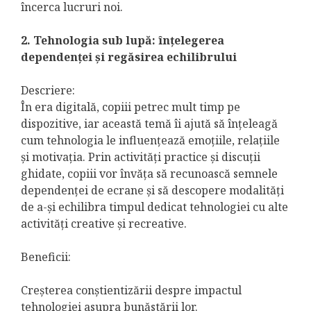
încerca lucruri noi.
2. Tehnologia sub lupă: înțelegerea
dependenței și regăsirea echilibrului
Descriere:
În era digitală, copiii petrec mult timp pe
dispozitive, iar această temă îi ajută să înțeleagă
cum tehnologia le influențează emoțiile, relațiile
și motivația. Prin activități practice și discuții
ghidate, copiii vor învăța să recunoască semnele
dependenței de ecrane și să descopere modalități
de a-și echilibra timpul dedicat tehnologiei cu alte
activități creative și recreative.
Beneficii:
Creșterea conștientizării despre impactul
tehnologiei asupra bunăstării lor.