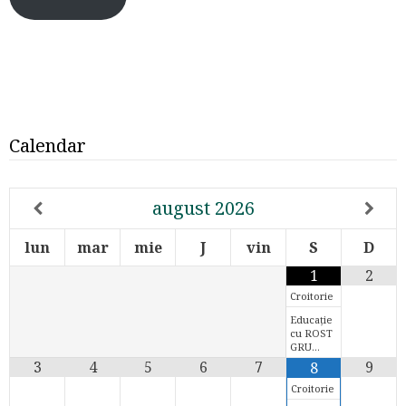
Calendar
august
2026
lun
mar
mie
J
vin
S
D
1
2
Croitorie
Educație
cu ROST
GRU…
3
4
5
6
7
9
8
Croitorie