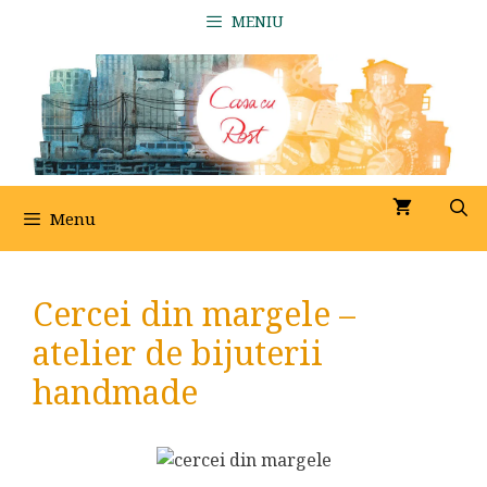
Sari
MENIU
la
conținut
Menu
Cercei din margele –
atelier de bijuterii
handmade