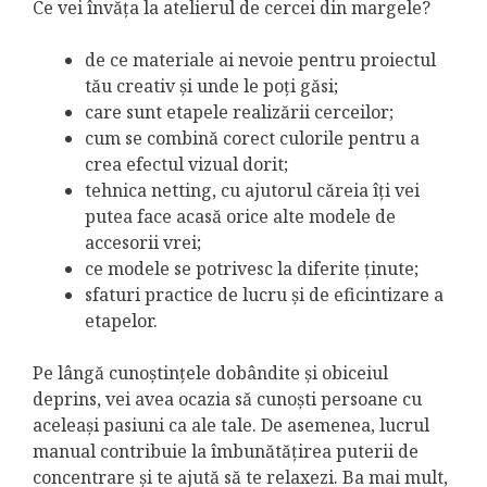
Ce vei învăța la atelierul de cercei din margele?
de ce materiale ai nevoie pentru proiectul
tău creativ și unde le poți găsi;
care sunt etapele realizării cerceilor;
cum se combină corect culorile pentru a
crea efectul vizual dorit;
tehnica netting, cu ajutorul căreia îți vei
putea face acasă orice alte modele de
accesorii vrei;
ce modele se potrivesc la diferite ținute;
sfaturi practice de lucru și de eficintizare a
etapelor.
Pe lângă cunoștințele dobândite și obiceiul
deprins, vei avea ocazia să cunoști persoane cu
aceleași pasiuni ca ale tale. De asemenea, lucrul
manual contribuie la îmbunătățirea puterii de
concentrare și te ajută să te relaxezi. Ba mai mult,