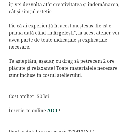
îți vei dezvolta atât creativitatea și îndemânarea,
cât și simțul estetic.
Fie că ai experiență în acest meșteșus, fie că e
prima dată când „mărgelești”, la acest atelier vei
avea parte de toate indicațiile și explicațiile
necesare.
Te așteptăm, așadar, cu drag să petrecem 2 ore
plăcute și relaxante! Toate materialele necesare
sunt incluse în costul atelierului.
Cost atelier: 50 lei
Înscrie-te online
AICI
!
Pentru detalii si inscrieri: 0734131377