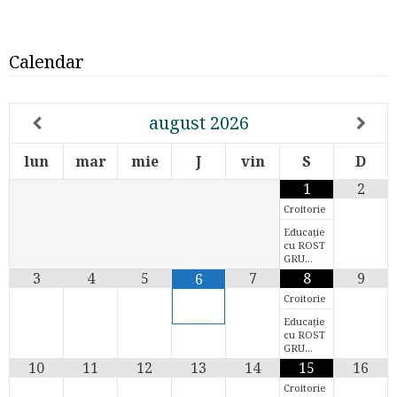
Calendar
august
2026
lun
mar
mie
J
vin
S
D
1
2
Croitorie
Educație
cu ROST
GRU…
3
4
5
7
8
9
6
Croitorie
Educație
cu ROST
GRU…
10
11
12
13
14
15
16
Croitorie