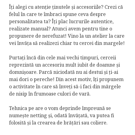
Îți alegi cu atenție ținutele și accesoriile? Crezi că
felul în care te îmbraci spune ceva despre
personalitatea ta? Îți plac lucrurile autentice,
realizate manual? Atunci avem pentru tine o
propunere de nerefuzat! Vino la un atelier la care
vei învăța să realizezi chiar tu cercei din margele!
Purtați încă din cele mai vechi timpuri, cerceii
reprezintă un accesoriu mult iubit de doamne și
domnișoare. Parcă niciodată nu ai destui și ți-ai
mai dori o pereche! Din acest motiv, îți propunem
o activitate în care să înveți să-i faci din mărgele
de nisip în frumoase culori de vară.
Tehnica pe are o vom deprinde împreună se
numește netting și, odată învățată, va putea fi
folosită și la crearea de brățări sau coliere.