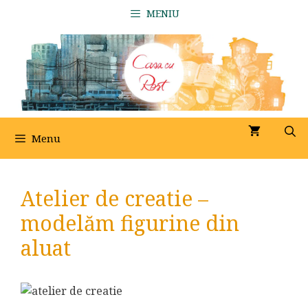
Sari
MENIU
la
conținut
Menu
Atelier de creatie –
modelăm figurine din
aluat