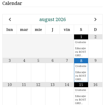
Calendar
august
2026
lun
mar
mie
J
vin
S
D
1
2
Croitorie
Educație
cu ROST
GRU…
3
4
5
6
7
9
8
Croitorie
Educație
cu ROST
GRU…
10
11
12
13
14
15
16
Croitorie
Educație
cu ROST
GRU…