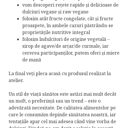
vom descoperi rețete rapide și delicioase de
dulciuri vegane și raw vegane
folosim atât fructe congelate, cât și fructe
proaspete, în ambele cazuri păstrându-se
proprietățile nutritive integral
folosim îndulcitori de origine vegetală –
sirop de agave/de arțar/de curmale, iar
cererea participanților, putem oferi și miere
de mană
La final veți pleca acasă cu produsul realizat la
atelier.
Un stil de viață sănătos este astăzi mai mult decât
un moft, o preferință sau un trend – este o
adevărată necesitate. De calitatea alimentelor pe
care le consumăm depinde sănătatea noastră, iar
tentațiile apar cel mai adesea când vine vorba de