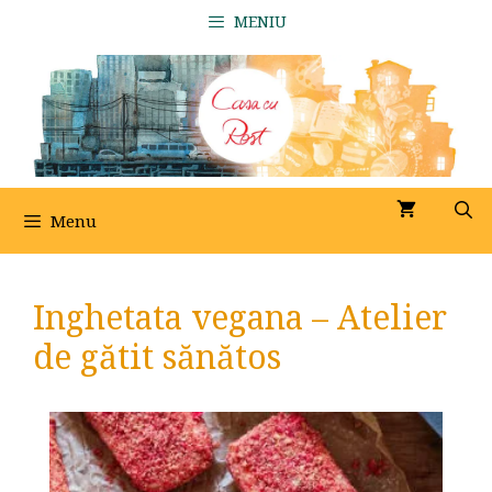
Sari
MENIU
la
conținut
Menu
Inghetata vegana – Atelier
de gătit sănătos