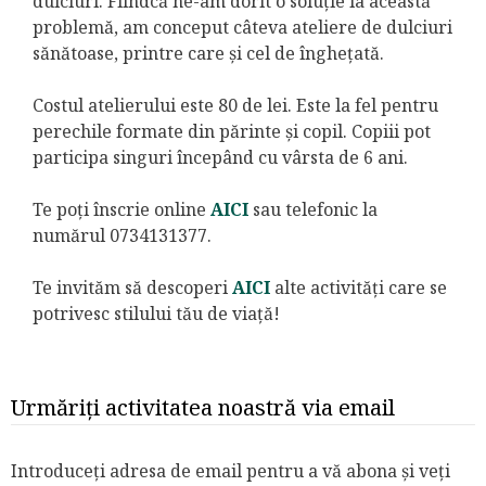
dulciuri. Fiindcă ne-am dorit o soluție la această
problemă, am conceput câteva ateliere de dulciuri
sănătoase, printre care și cel de înghețată.
Costul atelierului este 80 de lei. Este la fel pentru
perechile formate din părinte și copil. Copiii pot
participa singuri începând cu vârsta de 6 ani.
Te poți înscrie online
AICI
sau telefonic la
numărul 0734131377.
Te invităm să descoperi
AICI
alte activități care se
potrivesc stilului tău de viață!
Urmăriți activitatea noastră via email
Introduceți adresa de email pentru a vă abona și veți