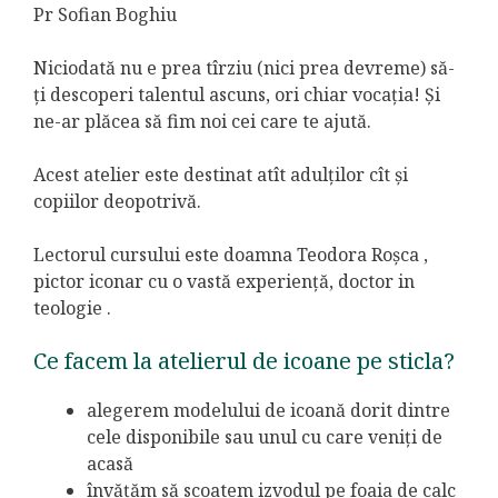
Pr Sofian Boghiu
Niciodată nu e prea tîrziu (nici prea devreme) să-
ți descoperi talentul ascuns, ori chiar vocația! Și
ne-ar plăcea să fim noi cei care te ajută.
Acest atelier este destinat atît adulților cît și
copiilor deopotrivă.
Lectorul cursului este doamna Teodora Roșca ,
pictor iconar cu o vastă experiență, doctor in
teologie .
Ce facem la atelierul de icoane pe sticla?
alegerem modelului de icoană dorit dintre
cele disponibile sau unul cu care veniți de
acasă
învățăm să scoatem izvodul pe foaia de calc