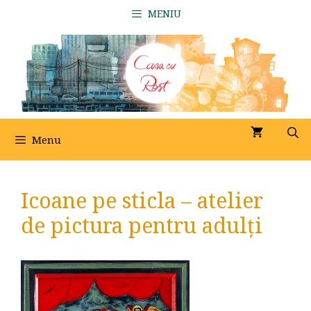
Sari
MENIU
la
conținut
Menu
Icoane pe sticla – atelier
de pictura pentru adulți