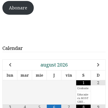
Abonare
Calendar
august
2026
lun
mar
mie
J
vin
S
D
1
2
Croitorie
Educație
cu ROST
GRU…
3
4
5
7
8
9
6