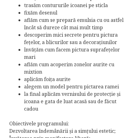
trasăm contururile icoanei pe sticla
fixăm desenul
aflăm cum se prepară emulsia cu ou astfel
încât să dureze cât mai mult timp
descoperim mici secrete pentru pictura
fețelor, a blicurilor sau a decorațiunilor
învățăm cum facem pictura suprafețelor
mari
aflăm cum acoperim zonelor aurite cu
mixtion
aplicăm foița aurite
alegem un model pentru pictarea ramei
la final aplicăm vernisului de protecție și
icoana e gata de luat acasă sau de făcut
cadou
Obiectivele programului:
Dezvoltarea îndemânării și a simțului estetic;