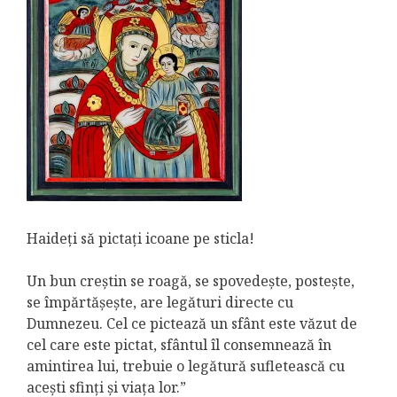
Haideți să pictați icoane pe sticla!
Un bun creștin se roagă, se spovedește, postește,
se împărtășește, are legături directe cu
Dumnezeu. Cel ce pictează un sfânt este văzut de
cel care este pictat, sfântul îl consemnează în
amintirea lui, trebuie o legătură sufletească cu
acești sfinți și viața lor.”