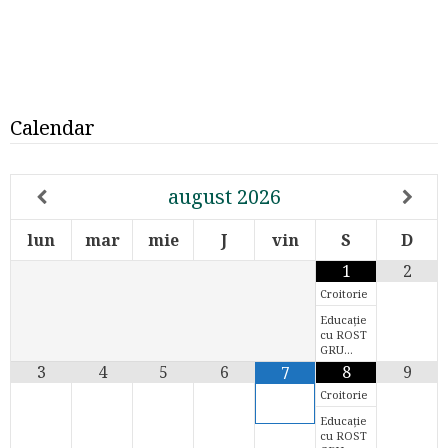
Calendar
august
2026
lun
mar
mie
J
vin
S
D
1
2
Croitorie
Educație
cu ROST
GRU…
3
4
5
6
8
9
7
Croitorie
Educație
cu ROST