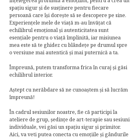
înțelegerea profundă a emoțiilor, pentru a crea un
spațiu sigur și de susținere pentru fiecare
persoană care își dorește să se descopere pe sine.
Experiențele mele de viață m-au învățat că
echilibrul emoțional și autenticitatea sunt
esențiale pentru o viață împlinită, iar misiunea
mea este să te ghidez cu blândețe pe drumul spre
o versiune mai autentică și mai puternică a ta.
Împreună, putem transforma frica în curaj și găsi
echilibrul interior.
Aștept cu nerăbdare să ne cunoaștem și să lucrăm
împreună!
În cadrul sesiunilor noastre, fie că participi la
ateliere de grup, ședințe de art-terapie sau sesiuni
individuale, vei găsi un spațiu sigur și primitor.
Aici, va veti putea conecta cu emoțiile și gândurile