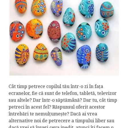
Cât timp petrece copilul tău într-o zi în fața
ecranelor, fie că sunt de telefon, tabletă, televizor
sau altele? Dar într-o săptămână? Dar tu, cât timp
petreci în acest fel? Răspunsul oferit acestor
întrebări te nemulțumește? Dacă ai vrea
alternative noi de petrecere a timpului liber sau
dacă vrei să înveți ceva inedit, atunci îți facem o