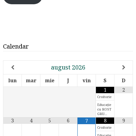
Calendar
august
2026
lun
mar
mie
J
vin
S
D
1
2
Croitorie
Educație
cu ROST
GRU…
3
4
5
6
8
9
7
Croitorie
Educație