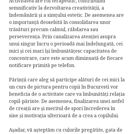
Activitatea are rol terapeutic, contribuind
semnificativ la dezvoltarea creativității, a
îndemânării și a simțului estetic. De asemenea are
o importanță deosebită în consolidarea unor
trăsături precum calmul, răbdarea sau
perseverența. Prin canalizarea atenției asupra
unui singur lucru o perioadă mai îndelungată, cei
mici și cei mari își îmbunătățesc capacitatea de
concentrare, care este acum diminuată de fiecare
notificare primită pe telefon.
Părinții care aleg să participe alături de cei mici la
un curs de pictura pentru copii în Bucuresti vor
beneficia de o activitate care va îmbunătăți relația
copil-părinte. De asemenea, finalizarea unei astfel
de creații are și meritul de spori încrederea în
sine și motivația ulterioară de a crea a copilului.
Așadar, vă așteptăm cu culorile pregătite, gata de