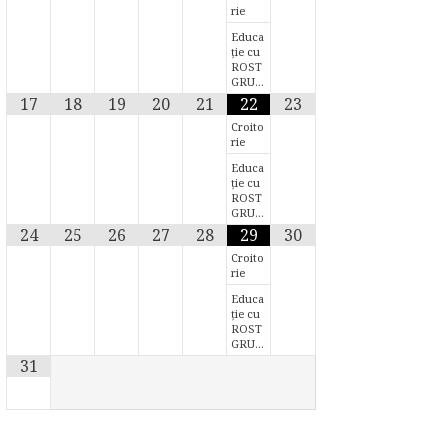
rie
Educa
ție cu
ROST
GRU…
17
18
19
20
21
22
23
Croito
rie
Educa
ție cu
ROST
GRU…
24
25
26
27
28
29
30
Croito
rie
Educa
ție cu
ROST
GRU…
31