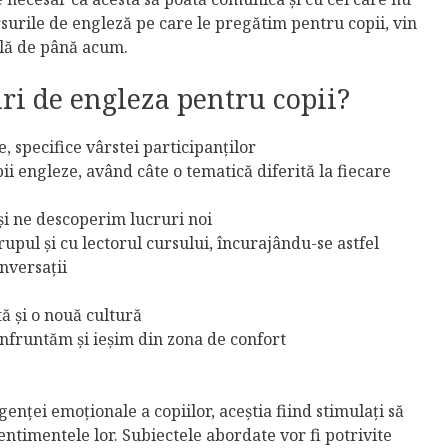
surile de engleză pe care le pregătim pentru copii, vin
ală de până acum.
uri de engleza pentru copii?
 specifice vârstei participanților
ii engleze, având câte o tematică diferită la fiecare
și ne descoperim lucruri noi
rupul și cu lectorul cursului, încurajându-se astfel
nversații
ă și o nouă cultură
nfruntăm și ieșim din zona de confort
genței emoționale a copiilor, aceștia fiind stimulați să
ntimentele lor. Subiectele abordate vor fi potrivite