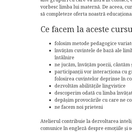
vorbesc limba lui maternă. De aceea, cur
să completeze oferta noastră educațion
Ce facem la aceste curs
folosim metode pedagogice variate,
învățăm cuvintele de bază ale limb
întâlnire
ne jucăm, învățăm poezii, cântăm 
participanții vor interacționa cu g
folosirea cuvintelor deprinse în co
dezvoltăm abilitățile lingvistice
descoperim odată cu limba învățat
depășim provocările cu care ne co
ne facem noi prieteni
Atelierul contribuie la dezvoltarea inteli
comunice în engleză despre emoțiile și se