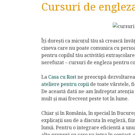
Cursuri de engleza
Îți dorești ca micuțul tău să crească înv
cineva care nu poate comunica cu persoan
pentru copilul tău activități extrașcolare 
nerefuzat – cursuri de engleza pentru co
La
Casa cu Rost
ne preocupă dezvoltarea m
ateliere pentru copii
de toate vârstele, f
De această dată ne-am îndreptat atenția 
mult și mai frecvent peste tot în lume.
Chiar și în România, în special în Bucureș
explicații sau de a discuta în engleză, f
lumii. Pentru o integrare eficientă a unui
alte grupuri cu care va intra în contact,