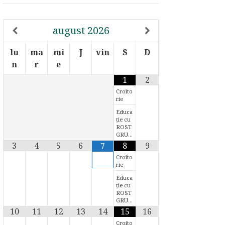
august
2026
lu
ma
mi
J
vin
S
D
n
r
e
1
2
Croito
rie
Educa
ție cu
ROST
GRU…
3
4
5
6
8
9
7
Croito
rie
Educa
ție cu
ROST
GRU…
10
11
12
13
14
15
16
Croito