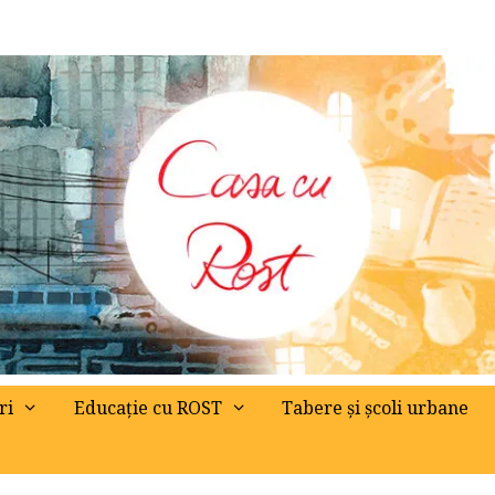
ri
Educație cu ROST
Tabere și școli urbane