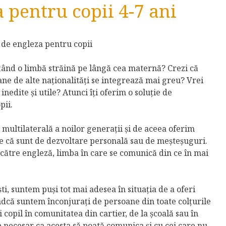
 pentru copii 4-7 ani
ățând o limbă străină pe lângă cea maternă? Crezi că
e de alte naționalități se integrează mai greu? Vrei
inedite și utile? Atunci îți oferim o soluție de
pii.
ultilaterală a noilor generații și de aceea oferim
ie că sunt de dezvoltare personală sau de meșteșuguri.
către engleză, limba în care se comunică din ce în mai
ti, suntem puși tot mai adesea în situația de a oferi
iindcă suntem înconjurați de persoane din toate colțurile
 copil în comunitatea din cartier, de la școală sau în
 e necesar ca acesta să poată comunica și cu cei care nu