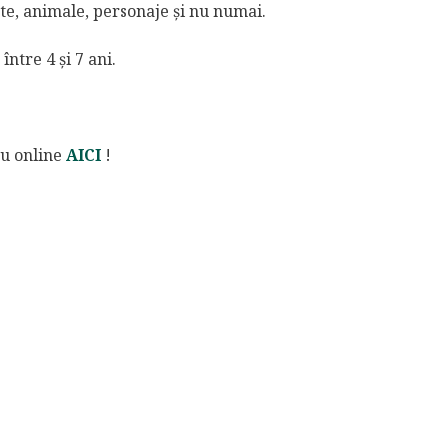
nte, animale, personaje și nu numai.
între 4 și 7 ani.
au online
AICI
!