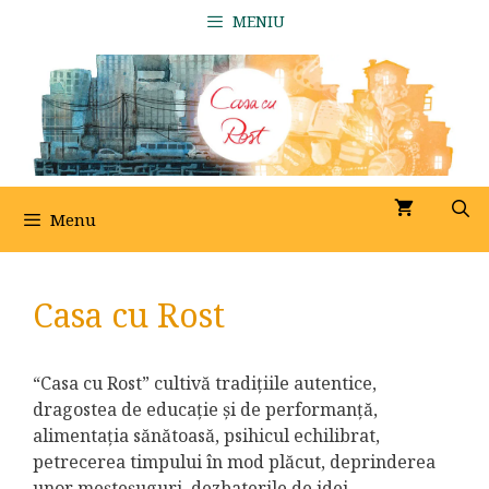
Sari
MENIU
la
conținut
Menu
Casa cu Rost
“Casa cu Rost” cultivă tradițiile autentice,
dragostea de educație și de performanță,
alimentația sănătoasă, psihicul echilibrat,
petrecerea timpului în mod plăcut, deprinderea
unor meșteșuguri, dezbaterile de idei,