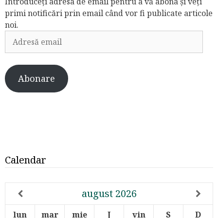
Introduceți adresa de email pentru a vă abona și veți
primi notificări prin email când vor fi publicate articole
noi.
Adresă
email
Abonare
Calendar
august
2026
lun
mar
mie
J
vin
S
D