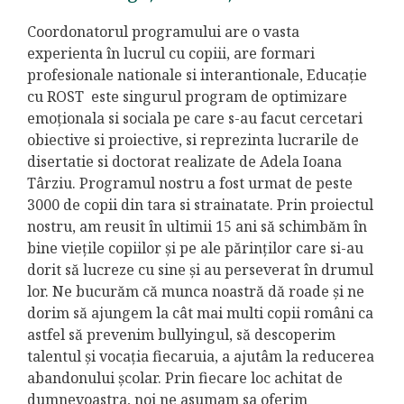
Coordonatorul programului are o vasta
experienta în lucrul cu copiii, are formari
profesionale nationale si interantionale, Educație
cu ROST este singurul program de optimizare
emoționala si sociala pe care s-au facut cercetari
obiective si proiective, si reprezinta lucrarile de
disertatie si doctorat realizate de Adela Ioana
Târziu. Programul nostru a fost urmat de peste
3000 de copii din tara si strainatate. Prin proiectul
nostru, am reusit în ultimii 15 ani să schimbăm în
bine viețile copiilor și pe ale părinților care si-au
dorit să lucreze cu sine și au perseverat în drumul
lor. Ne bucurăm că munca noastră dă roade și ne
dorim să ajungem la cât mai multi copii români ca
astfel să prevenim bullyingul, să descoperim
talentul și vocația fiecaruia, a ajutâm la reducerea
abandonului școlar. Prin fiecare loc achitat de
dumnevoastra, noi ne asumam sa oferim