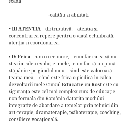
scadă
-calităti si abilitati
• III
ATENTIA
– distributivă, – atenția și
concentrarea repere pentru o viață echilibrată, –
atenția si coordonarea.
•
IV Frica
-cum o recunosc, – cum fac ca ea să nu
stea în calea evoluției mele, -cum fac să nu pună
stăpânire pe gândul meu, -când este valoroasă
teama mea, – când este frica o piedică în calea
dezvoltării mele Cursul
Educatie cu Rost
este cu
siguranță este cel mai complex curs de educație
non formală din România datorită modului
integrativ de abordare a temelor prin tehnici din
art-terapie, dramaterapie, psihoterapie, coaching,
consiliere vocațională.