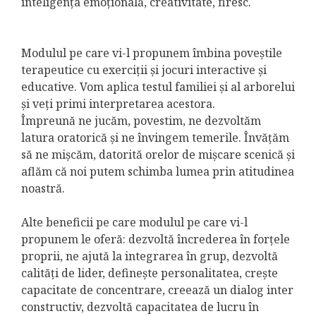
inteligența emoțională, creativitate, firesc.
Modulul pe care vi-l propunem îmbina poveștile
terapeutice cu exerciții și jocuri interactive și
educative. Vom aplica testul familiei și al arborelui
și veți primi interpretarea acestora.
Împreună ne jucăm, povestim, ne dezvoltăm
latura oratorică și ne învingem temerile. Învățăm
să ne mișcăm, datorită orelor de mișcare scenică și
aflăm că noi putem schimba lumea prin atitudinea
noastră.
Alte beneficii pe care modulul pe care vi-l
propunem le oferă: dezvoltă încrederea în forțele
proprii, ne ajută la integrarea în grup, dezvoltă
calități de lider, definește personalitatea, crește
capacitate de concentrare, creează un dialog inter
constructiv, dezvoltă capacitatea de lucru în