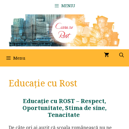
Sari
MENIU
la
conținut
Menu
Educație cu Rost
Educație cu ROST – Respect,
Oportunitate, Stima de sine,
Tenacitate
De câte ori ai auzit că școala românească nu ne