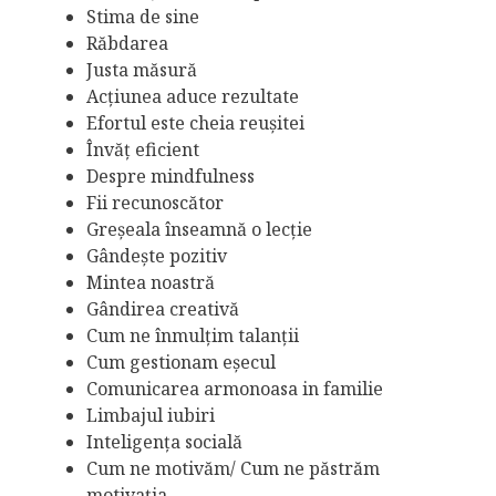
Stima de sine
Răbdarea
Justa măsură
Acțiunea aduce rezultate
Efortul este cheia reușitei
Învăț eficient
Despre mindfulness
Fii recunoscător
Greșeala înseamnă o lecție
Gândește pozitiv
Mintea noastră
Gândirea creativă
Cum ne înmulțim talanții
Cum gestionam eșecul
Comunicarea armonoasa in familie
Limbajul iubiri
Inteligența socială
Cum ne motivăm/ Cum ne păstrăm
motivația