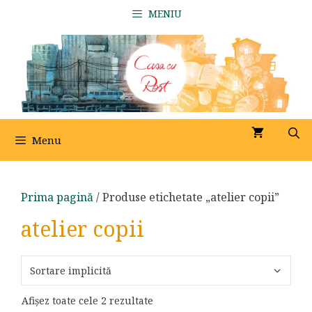
Sari
MENIU
la
conținut
Menu
Prima pagină
/ Produse etichetate „atelier copii”
atelier copii
Afișez toate cele 2 rezultate