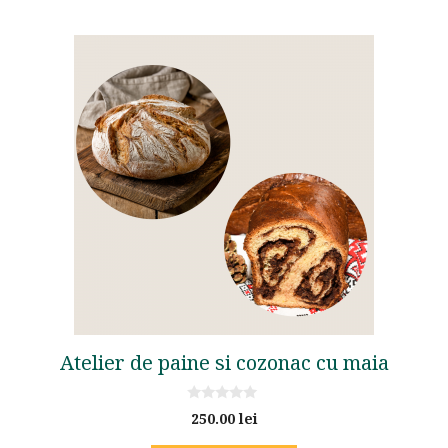
Atelier de paine si cozonac cu maia
0
250.00
lei
o
u