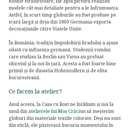
soluție strălucitoare, iar apoi pictorii realizau
modele cât mai detaliate pentru a le înfrumuseța.
Astfel, în scurt timp globurile au fost produse pe
scară largă și deja din 1860 Germania exporta
decorațiunile către Statele Unite.
În România, tradiția împodobirii bradului a ajuns
odată cu influența germană. Studenții români
care studiau la Berlin sau Viena au preluat
obiceiul și la noi în țară. Acesta a fost foarte bine
primit și de dinastia Hohenzollern și de elita
bucureșteană.
Ce facem la atelier?
Anul acesta, la Casa cu Rost ne întâlnim și noi la
unul din
atelierele lui Moș Crăciun
să meșterim
globuri din materiale textile colorate. Deși nu sunt
din sticlă, ele păstrează bucuria momentului în