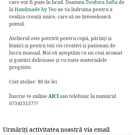
care vor fi puse în brad. Doamna
Teodora Safta
de
la
Handmade by Teo
ne va îndruma pentru a
realiza creații unice, care să ne înveselească
pomul.
Atelierul este potrivit pentru copii, părinți și
bunici și pentru toți cei creativi și pasionați de
lucru manual. Noi vă așteptăm cu un ceai aromat
și gustări delicioase și cu toate materialele
pregătite.
Cost atelier: 80 de lei
Înscrie-te online
AICI
sau telefonic la numărul
0734131377!
Urmăriți activitatea noastră via email