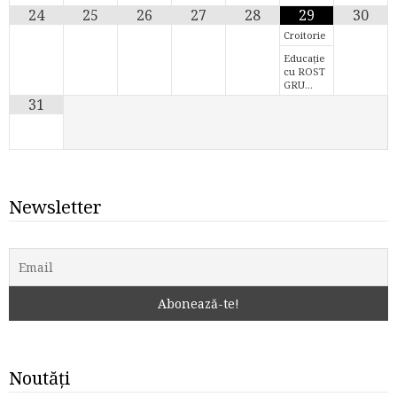
24
25
26
27
28
29
30
Croitorie
Educație
cu ROST
GRU…
31
Newsletter
Noutăți