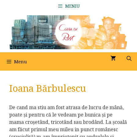
Sari
MENIU
la
conținut
Menu
Ioana Bărbulescu
De cand ma stiu am fost atrasa de lucru de mână,
poate și pentru că le vedeam pe bunica și pe
mama croșetând, tricotând sau brodând. La școală
am făcut primul meu mileu in punct românesc
(cruciuliță),m-am împrietenit cu andrelele și