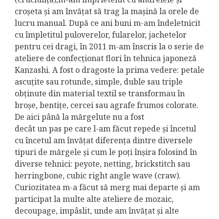
croșeta și am învățat să trag la mașină la orele de
lucru manual. După ce ani buni m-am îndeletnicit
cu împletitul puloverelor, fularelor, jachetelor
pentru cei dragi, în 2011 m-am înscris la o serie de
ateliere de confecționat flori în tehnica japoneză
Kanzashi. A fost o dragoste la prima vedere: petale
ascuțite sau rotunde, simple, duble sau triple
obținute din material textil se transformau în
broșe, bentițe, cercei sau agrafe frumos colorate.
De aici până la mărgelute nu a fost
decât un pas pe care l-am făcut repede și încetul
cu încetul am învățat diferența dintre diversele
tipuri de mărgele și cum le poți înșira folosind în
diverse tehnici: peyote, netting, brickstitch sau
herringbone, cubic right angle wave (craw).
Curiozitatea m-a făcut să merg mai departe și am
participat la multe alte ateliere de mozaic,
decoupage, impâslit, unde am învățat și alte