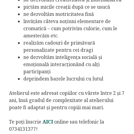
pictăm micile creații după ce se usucă
ne dezvoltăm motricitatea fină
învățăm câteva noțiuni elementare de
cromatică – cum potrivim culorie, cum le
amestecăm etc.
realizăm cadouri de primăvară
personalizate pentru cei dragi
ne dezvoltăm inteligența socială și
emoțională interacționând cu alți
participanți
deprindem bazele lucrului cu lutul
Atelierul este adresat copiilor cu vârste între 2 și 7
ani, însă gradul de complexitate al atelierului
poate fi adaptat și pentru copiii mai mari.
Te poți înscrie
AICI
online sau telefonic la
0734131377!