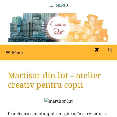
Sari
MENIU
la
conținut
Menu
Martisor din lut – atelier
creativ pentru copii
Primăvara e anotimpul renașterii, în care natura