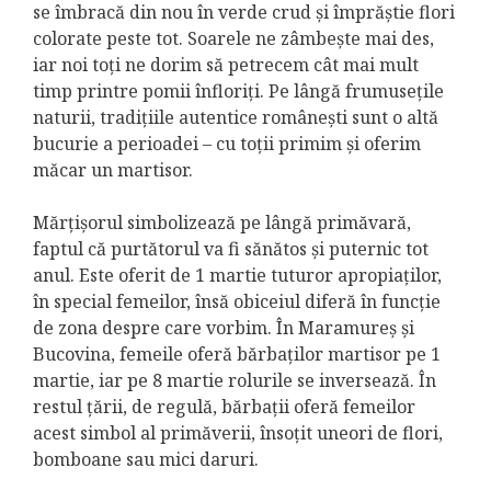
se îmbracă din nou în verde crud și împrăștie flori
colorate peste tot. Soarele ne zâmbește mai des,
iar noi toți ne dorim să petrecem cât mai mult
timp printre pomii înfloriți. Pe lângă frumusețile
naturii, tradițiile autentice românești sunt o altă
bucurie a perioadei – cu toții primim și oferim
măcar un martisor.
Mărțișorul simbolizează pe lângă primăvară,
faptul că purtătorul va fi sănătos și puternic tot
anul. Este oferit de 1 martie tuturor apropiaților,
în special femeilor, însă obiceiul diferă în funcție
de zona despre care vorbim. În Maramureș și
Bucovina, femeile oferă bărbaților martisor pe 1
martie, iar pe 8 martie rolurile se inversează. În
restul țării, de regulă, bărbații oferă femeilor
acest simbol al primăverii, însoțit uneori de flori,
bomboane sau mici daruri.