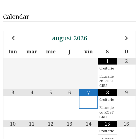
Calendar
august
2026
lun
mar
mie
J
vin
S
D
1
2
Croitorie
Educație
cu ROST
GRU…
3
4
5
6
8
9
7
Croitorie
Educație
cu ROST
GRU…
10
11
12
13
14
15
16
Croitorie
Educație