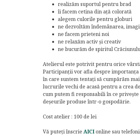
realizăm suportul pentru brad
îi facem cetina din ață colorată
alegem culorile pentru globuri
ne dezvoltăm îndemânarea, imagina
ne facem prieteni noi
ne relaxăm activ și creativ
ne bucurăm de spiritul Crăciunului 
Atelierul este potrivit pentru orice vârstă
Participanții vor afla despre importanța 
în care suntem tentați să cumpărăm mai
lucrurile vechi de acasă pentru a crea 
cum putem fi responsabili în ce privește 
deșeurile produse într-o gospodărie.
Cost atelier : 100 de lei
Vă puteți înscrie
AICI
online sau telefon