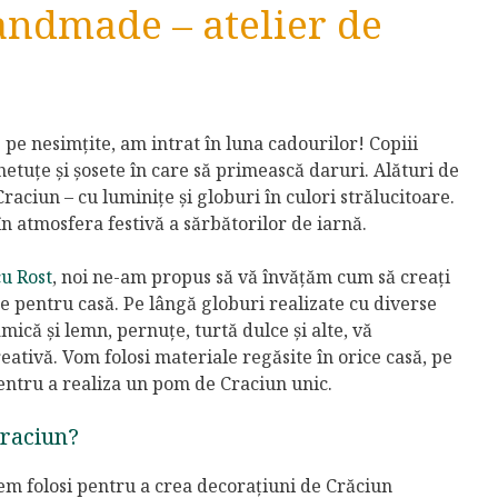
ndmade – atelier de
pe nesimțite, am intrat în luna cadourilor! Copiii
tuțe și șosete în care să primească daruri. Alături de
raciun – cu luminițe și globuri în culori strălucitoare.
 în atmosfera festivă a sărbătorilor de iarnă.
cu Rost
, noi ne-am propus să vă învățăm cum să creați
fie pentru casă. Pe lângă globuri realizate cu diverse
mică și lemn, pernuțe, turtă dulce și alte, vă
ativă. Vom folosi materiale regăsite în orice casă, pe
entru a realiza un pom de Craciun unic.
Craciun?
em folosi pentru a crea decorațiuni de Crăciun