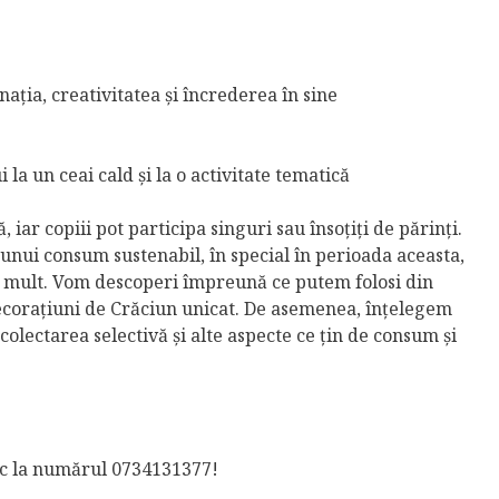
ția, creativitatea și încrederea în sine
la un ceai cald și la o activitate tematică
, iar copiii pot participa singuri sau însoțiți de părinți.
unui consum sustenabil, în special în perioada aceasta,
 mult. Vom descoperi împreună ce putem folosi din
decorațiuni de Crăciun unicat. De asemenea, înțelegem
colectarea selectivă și alte aspecte ce țin de consum și
ic la numărul 0734131377!