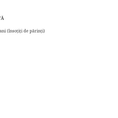
TĂ
ani (însoțiți de părinți)