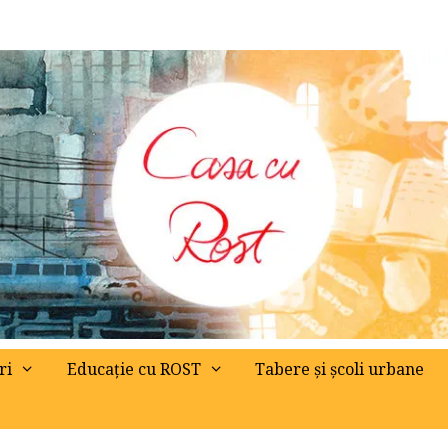
ri
Educație cu ROST
Tabere și școli urbane