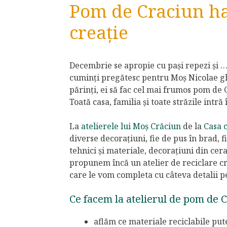
Pom de Craciun ha
creație
Decembrie se apropie cu pași repezi și … 
cuminți pregătesc pentru Moș Nicolae ghe
părinți, ei să fac cel mai frumos pom de C
Toată casa, familia și toate străzile intră
La
atelierele lui Moș Crăciun
de la
Casa 
diverse decorațiuni, fie de pus în brad, 
tehnici și materiale, decorațiuni din cera
propunem încă un atelier de reciclare cre
care le vom completa cu câteva detalii p
Ce facem la atelierul de pom de 
aflăm ce materiale reciclabile put