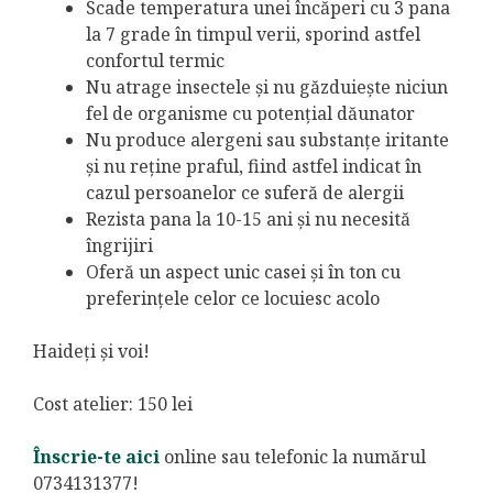
Scade temperatura unei încăperi cu 3 pana
la 7 grade în timpul verii, sporind astfel
confortul termic
Nu atrage insectele și nu găzduiește niciun
fel de organisme cu potențial dăunator
Nu produce alergeni sau substanțe iritante
și nu reține praful, fiind astfel indicat în
cazul persoanelor ce suferă de alergii
Rezista pana la 10-15 ani și nu necesită
îngrijiri
Oferă un aspect unic casei și în ton cu
preferințele celor ce locuiesc acolo
Haideți și voi!
Cost atelier: 150 lei
Înscrie-te aici
online sau telefonic la numărul
0734131377!