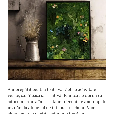
Am pregătit pentru toate vârstele o activitate
verde, sănătoasă și creativă! Fiindcă ne dorim să
aducem natura în casa ta indiferent de anotimp, te
invităm la atelierul de tablou cu licheni! Vom
alege modele inedite, adaptate fiecărui