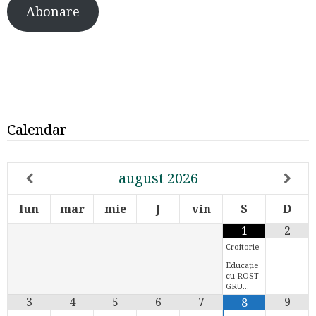
Abonare
Calendar
august
2026
lun
mar
mie
J
vin
S
D
1
2
Croitorie
Educație
cu ROST
GRU…
3
4
5
6
7
9
8