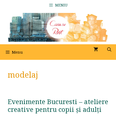
Sari
MENIU
la
conținut
Menu
modelaj
Evenimente Bucuresti – ateliere
creative pentru copii și adulți