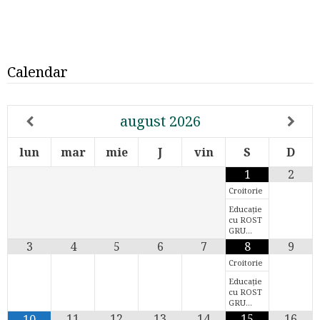
Calendar
august
2026
lun
mar
mie
J
vin
S
D
1
2
Croitorie
Educație
cu ROST
GRU…
3
4
5
6
7
8
9
Croitorie
Educație
cu ROST
GRU…
11
12
13
14
15
16
10