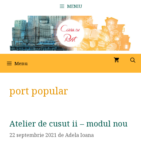
Sari
MENIU
la
conținut
Menu
port popular
Atelier de cusut ii – modul nou
22 septembrie 2021
de
Adela Ioana