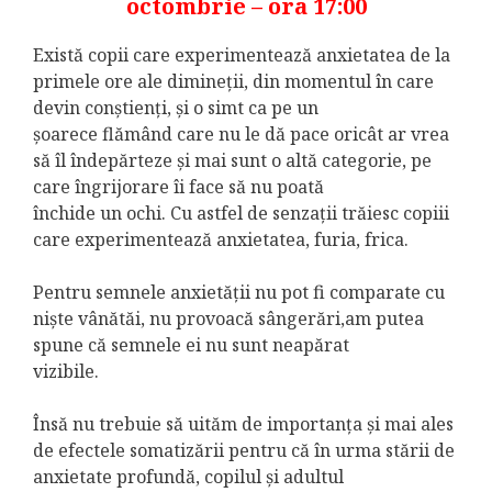
octombrie – ora 17:00
Există copii care experimentează anxietatea de la
primele ore ale dimineții, din momentul în care
devin conștienți, și o simt ca pe un
șoarece flămând care nu le dă pace oricât ar vrea
să îl îndepărteze și mai sunt o altă categorie, pe
care îngrijorare îi face să nu poată
închide un ochi. Cu astfel de senzații trăiesc copiii
care experimentează anxietatea, furia, frica.
Pentru semnele anxietății nu pot fi comparate cu
niște vânătăi, nu provoacă sângerări,am putea
spune că semnele ei nu sunt neapărat
vizibile.
Însă nu trebuie să uităm de importanța și mai ales
de efectele somatizării pentru că în urma stării de
anxietate profundă, copilul și adultul