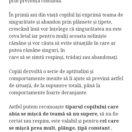
prin prezența continuă.
În primii ani din viață copilul își exprimă teama de
singurătate și abandon prin plânsete și țipete,
crescând însă vor înțelege că singurătatea nu este
ceva letal iar pentru mulți aceasta neliniște
rămâne și vor căuta să evite situațiile în care ar
putea rămâne singuri, în
care să se simtă respinși, trădați sau abandonați.
Copiii dezvoltă o serie de aptitudini și
comportamente menite să îi ajute să prevină astfel
de situații, de la supunere totală, până la
comportamente foarte deranjante.
Astfel putem recunoaște
tiparul copilului care
abia se mișcă de teamă să nu supere
, să nu fie
certat sau respins, este valabil și pentru
cel care
se mișcă prea mult, plânge, țipă constant
,