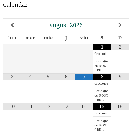
Calendar
august
2026
lun
mar
mie
J
vin
S
D
1
2
Croitorie
Educație
cu ROST
GRU…
3
4
5
6
8
9
7
Croitorie
Educație
cu ROST
GRU…
10
11
12
13
14
15
16
Croitorie
Educație
cu ROST
GRU…