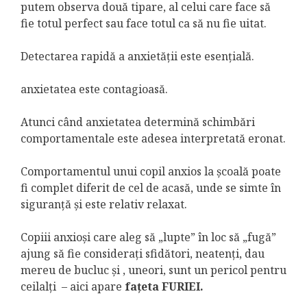
putem observa două tipare, al celui care face să
fie totul perfect sau face totul ca să nu fie uitat.
Detectarea rapidă a anxietății este esențială.
anxietatea este contagioasă.
Atunci când anxietatea determină schimbări
comportamentale este adesea interpretată eronat.
Comportamentul unui copil anxios la școală poate
fi complet diferit de cel de acasă, unde se simte în
siguranță și este relativ relaxat.
Copiii anxioși care aleg să „lupte” în loc să „fugă”
ajung să fie considerați sfidători, neatenți, dau
mereu de bucluc și , uneori, sunt un pericol pentru
ceilalți – aici apare
fațeta FURIEI.