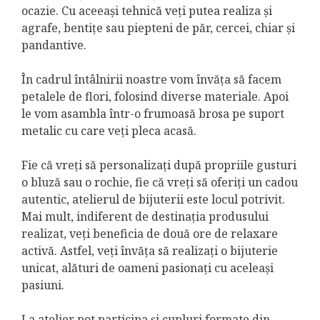
ocazie. Cu aceeași tehnică veți putea realiza și
agrafe, bentițe sau piepteni de păr, cercei, chiar și
pandantive.
În cadrul întâlnirii noastre vom învăța să facem
petalele de flori, folosind diverse materiale. Apoi
le vom asambla într-o frumoasă brosa pe suport
metalic cu care veți pleca acasă.
Fie că vreți să personalizați după propriile gusturi
o bluză sau o rochie, fie că vreți să oferiți un cadou
autentic, atelierul de bijuterii este locul potrivit.
Mai mult, indiferent de destinația produsului
realizat, veți beneficia de două ore de relaxare
activă. Astfel, veți învăța să realizați o bijuterie
unicat, alături de oameni pasionați cu aceleași
pasiuni.
La atelier pot participa și cupluri formate din