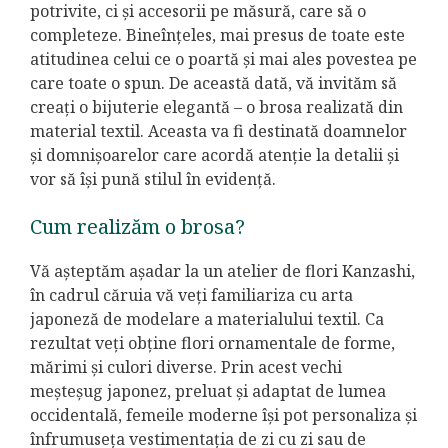
potrivite, ci și accesorii pe măsură, care să o
completeze. Bineînțeles, mai presus de toate este
atitudinea celui ce o poartă și mai ales povestea pe
care toate o spun. De această dată, vă invităm să
creați o bijuterie elegantă – o brosa realizată din
material textil. Aceasta va fi destinată doamnelor
și domnișoarelor care acordă atenție la detalii și
vor să își pună stilul în evidență.
Cum realizăm o brosa?
Vă așteptăm așadar la un atelier de flori Kanzashi,
în cadrul căruia vă veți familiariza cu arta
japoneză de modelare a materialului textil. Ca
rezultat veți obţine flori ornamentale de forme,
mărimi și culori diverse. Prin acest vechi
meșteșug japonez, preluat şi adaptat de lumea
occidentală, femeile moderne își pot personaliza şi
înfrumuseţa vestimentaţia de zi cu zi sau de