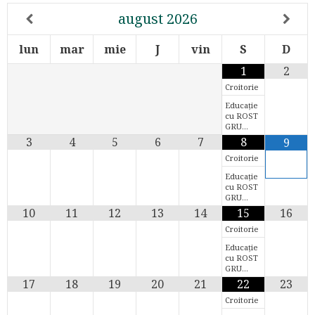
august
2026
lun
mar
mie
J
vin
S
D
1
2
Croitorie
Educație
cu ROST
GRU…
3
4
5
6
7
8
9
Croitorie
Educație
cu ROST
GRU…
10
11
12
13
14
15
16
Croitorie
Educație
cu ROST
GRU…
17
18
19
20
21
22
23
Croitorie