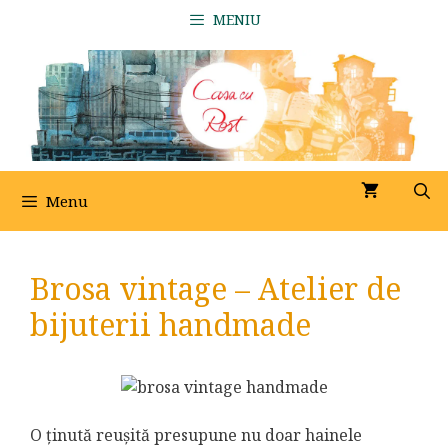
Sari
MENIU
la
conținut
Menu
Brosa vintage – Atelier de
bijuterii handmade
O ținută reușită presupune nu doar hainele