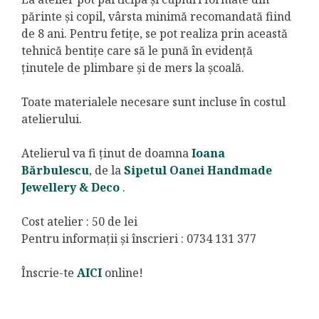
părinte și copil, vârsta minimă recomandată fiind
de 8 ani. Pentru fetițe, se pot realiza prin această
tehnică bentițe care să le pună în evidență
ținutele de plimbare și de mers la școală.
Toate materialele necesare sunt incluse în costul
atelierului.
Atelierul va fi ținut de doamna
Ioana
Bărbulescu
, de la
Sipetul Oanei Handmade
Jewellery & Deco
.
Cost atelier : 50 de lei
Pentru informații și înscrieri : 0734 131 377
Înscrie-te
AICI
online!