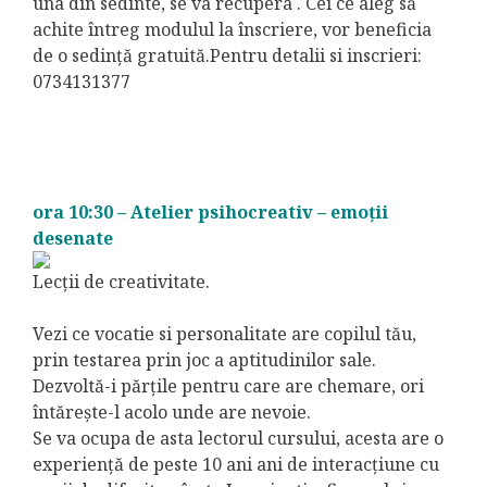
una din sedinte, se va recupera . Cei ce aleg să
achite întreg modulul la înscriere, vor beneficia
de o sedință gratuită.Pentru detalii si inscrieri:
0734131377
ora 10:30 – Atelier psihocreativ – emoții
desenate
Lecţii de creativitate.
Vezi ce vocatie si personalitate are copilul tău,
prin testarea prin joc a aptitudinilor sale.
Dezvoltă-i părţile pentru care are chemare, ori
întăreşte-l acolo unde are nevoie.
Se va ocupa de asta lectorul cursului, acesta are o
experienţă de peste 10 ani ani de interacţiune cu