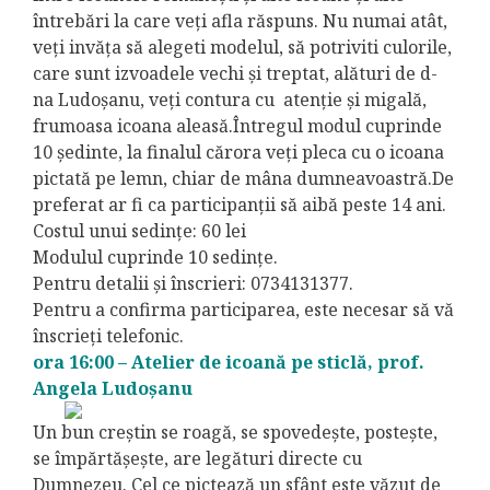
întrebări la care veți afla răspuns. Nu numai atât,
veți invăța să alegeti modelul, să potriviti culorile,
care sunt izvoadele vechi și treptat, alături de d-
na Ludoșanu, veți contura cu atenție și migală,
frumoasa icoana aleasă.Întregul modul cuprinde
10 ședinte, la finalul cărora veți pleca cu o icoana
pictată pe lemn, chiar de mâna dumneavoastră.De
preferat ar fi ca participanții să aibă peste 14 ani.
Costul unui sedințe: 60 lei
Modulul cuprinde 10 sedințe.
Pentru detalii și înscrieri: 0734131377.
Pentru a confirma participarea, este necesar să vă
înscrieți telefonic.
ora 16:00 – Atelier de icoană pe sticlă, prof.
Angela Ludoșanu
Un bun creștin se roagă, se spovedește, postește,
se împărtășește, are legături directe cu
Dumnezeu. Cel ce pictează un sfânt este văzut de