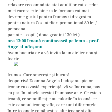
relaxare recoamndata atat adultilor cat si celor
mici carora este bine sa le formam cat mai
devreme gustul pentru frumos si dragostea
pentru natura.Cost atelier: promotional 80 lei /
persoana
parinte + copil ( doua gradini 130 lei )
ora 13:00 Icoană românească pe lemn – prof.
Ange
la
Ludoșanu
Avem bucuria de a vă invita la un atelier nou și
foarte
frumos. Care smerește și bucură
deopotrivă.Doamna Angela Ludoșanu, pictor
iconar cu o vastă experiență, vă va îndruma, pas
cu pas, în tainele acestei frumoase arte. Ce este o
icoană, ce semnificație au culorile în icoană, ce
este canonul iconografic, care sunt diferențele
între icoanele românești și alte icoane și alte