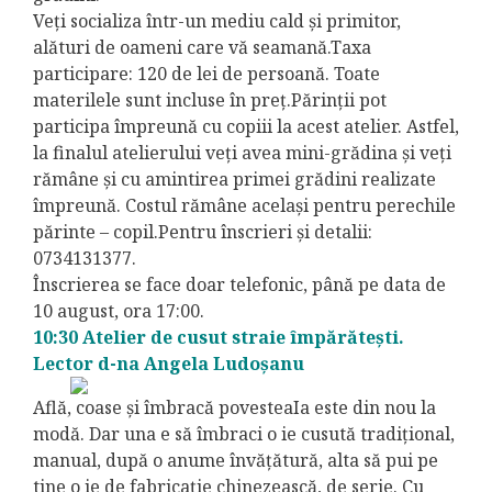
Veți socializa într-un mediu cald și primitor,
alături de oameni care vă seamană.Taxa
participare: 120 de lei de persoană. Toate
materilele sunt incluse în preț.Părinții pot
participa împreună cu copiii la acest atelier. Astfel,
la finalul atelierului veți avea mini-grădina și veți
rămâne și cu amintirea primei grădini realizate
împreună. Costul rămâne același pentru perechile
părinte – copil.Pentru înscrieri și detalii:
0734131377.
Înscrierea se face doar telefonic, până pe data de
10 august, ora 17:00.
10:30 Atelier de cusut straie împărătești.
Lector d-na Angela Ludoșanu
Află, coase și îmbracă povesteaIa este din nou la
modă. Dar una e să îmbraci o ie cusută tradiţional,
manual, după o anume învăţătură, alta să pui pe
tine o ie de fabricaţie chinezească, de serie. Cu