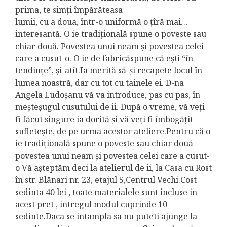
prima, te simţi împărăteasa
lumii, cu a doua, într-o uniformă o ţîră mai…
interesantă. O ie tradiţională spune o poveste sau
chiar două. Povestea unui neam şi povestea celei
care a cusut-o. O ie de fabricăspune că eşti “în
tendinţe”, şi-atît.Ia merită să-şi recapete locul în
lumea noastră, dar cu tot cu tainele ei. D-na
Angela Ludoșanu vă va introduce, pas cu pas, în
meşteşugul cusutului de ii. După o vreme, vă veţi
fi făcut singure ia dorită şi vă veţi fi îmbogăţit
sufleteşte, de pe urma acestor ateliere.Pentru că o
ie tradiţională spune o poveste sau chiar două –
povestea unui neam şi povestea celei care a cusut-
o Vă aşteptăm deci la atelierul de ii, la Casa cu Rost
în str. Blănari nr. 23, etajul 5,Centrul Vechi.Cost
sedinta 40 lei , toate materialele sunt incluse in
acest pret , intregul modul cuprinde 10
sedinte.Daca se intampla sa nu puteti ajunge la