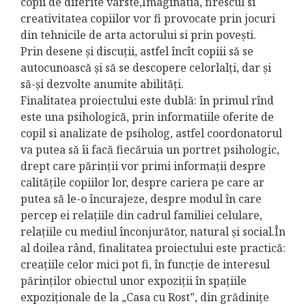
copii de diferite vârste,Imaginatia, firescul si
creativitatea copiilor vor fi provocate prin jocuri
din tehnicile de arta actorului si prin poveşti.
Prin desene şi discuţii, astfel încît copiii să se
autocunoască şi să se descopere celorlalţi, dar şi
să-şi dezvolte anumite abilităţi.
Finalitatea proiectului este dublă: în primul rînd
este una psihologică, prin informatiile oferite de
copil si analizate de psiholog, astfel coordonatorul
va putea să îi facă fiecăruia un portret psihologic,
drept care părinţii vor primi informaţii despre
calităţile copiilor lor, despre cariera pe care ar
putea să le-o încurajeze, despre modul în care
percep ei relaţiile din cadrul familiei celulare,
relaţiile cu mediul înconjurător, natural şi social.În
al doilea rând, finalitatea proiectului este practică:
creaţiile celor mici pot fi, în funcţie de interesul
părinţilor obiectul unor expoziţii în spaţiile
expoziţionale de la „Casa cu Rost”, din grădiniţe