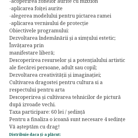
-acoperirea zonelor aurite cu mixtion
-aplicarea foiței aurite
-alegerea modelului pentru pictarea ramei
-aplicarea vernisului de protecție
Obiectivele programului:
Dezvoltarea îndemânării și a simțului estetic;
Învățarea prin
manifestare liberă;
Descoperirea resurselor și a potențialului artistic
ale fiecărei persoane, adult sau copil;
Dezvoltarea creativității și imaginației;
Cultivarea dragostei pentru cultura si a
respectului pentru arta
Descoperirea și cultivarea tehnicilor de pictură
după izvoade vechi.
Taxa participare: 60 lei / ședință
Pentru a finaliza o icoană sunt necesare 4 sedințe
Vă așteptăm cu drag!
Distribuie daca ți-a plăcut: