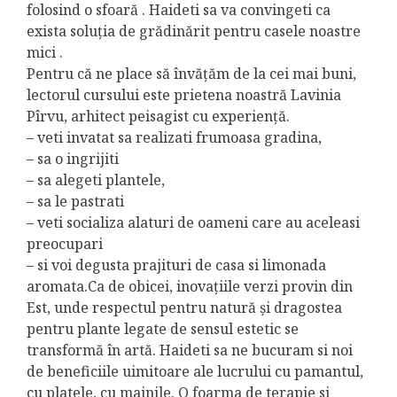
folosind o sfoară . Haideti sa va convingeti ca
exista soluția de grădinărit pentru casele noastre
mici .
Pentru că ne place să învățăm de la cei mai buni,
lectorul cursului este prietena noastră Lavinia
Pîrvu, arhitect peisagist cu experiență.
– veti invatat sa realizati frumoasa gradina,
– sa o ingrijiti
– sa alegeti plantele,
– sa le pastrati
– veti socializa alaturi de oameni care au aceleasi
preocupari
– si voi degusta prajituri de casa si limonada
aromata.Ca de obicei, inovațiile verzi provin din
Est, unde respectul pentru natură și dragostea
pentru plante legate de sensul estetic se
transformă în artă. Haideti sa ne bucuram si noi
de beneficiile uimitoare ale lucrului cu pamantul,
cu platele, cu mainile. O foarma de terapie si