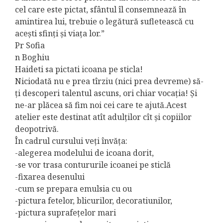
cel care este pictat, sfântul îl consemnează în
amintirea lui, trebuie o legătură sufletească cu
acești sfinți și viața lor.”
Pr Sofia
n Boghiu
Haideti sa pictati icoana pe sticla!
Niciodată nu e prea tîrziu (nici prea devreme) să-
ți descoperi talentul ascuns, ori chiar vocația! Și
ne-ar plăcea să fim noi cei care te ajută.Acest
atelier este destinat atît adulților cît și copiilor
deopotrivă.
În cadrul cursului veți învăța:
-alegerea modelului de icoana dorit,
-se vor trasa contururile icoanei pe sticlă
-fixarea desenului
-cum se prepara emulsia cu ou
-pictura fetelor, blicurilor, decoratiunilor,
-pictura suprafețelor mari