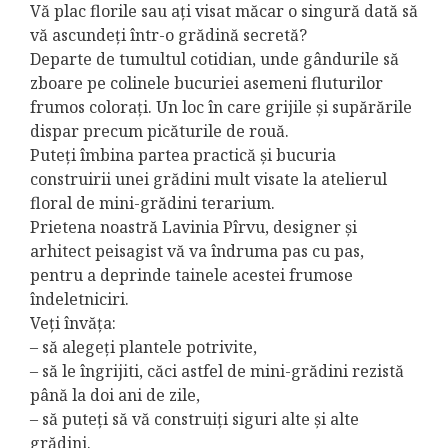
Vă plac florile sau ați visat măcar o singură dată să
vă ascundeți într-o grădină secretă?
Departe de tumultul cotidian, unde gândurile să
zboare pe colinele bucuriei asemeni fluturilor
frumos colorați. Un loc în care grijile și supărările
dispar precum picăturile de rouă.
Puteți îmbina partea practică și bucuria
construirii unei grădini mult visate la atelierul
floral de mini-grădini terarium.
Prietena noastră Lavinia Pîrvu, designer și
arhitect peisagist vă va îndruma pas cu pas,
pentru a deprinde tainele acestei frumose
îndeletniciri.
Veți învăța:
– să alegeți plantele potrivite,
– să le îngrijiti, căci astfel de mini-grădini rezistă
până la doi ani de zile,
– să puteți să vă construiți siguri alte și alte
grădini.