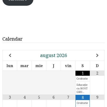
Calendar
august
2026
lun
mar
mie
J
vin
S
D
1
2
Croitorie
Educație
cu ROST
GRU…
3
4
5
6
7
9
8
Croitorie