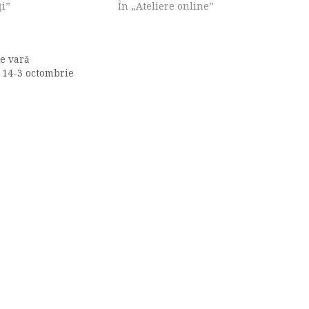
ți”
În „Ateliere online”
de vară
a 14-3 octombrie