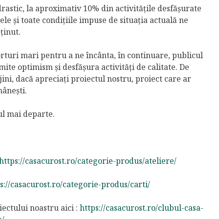
rastic, la aproximativ 10% din activitățile desfășurate
e și toate condițiile impuse de situația actuală ne
ținut.
orturi mari pentru a ne încânta, în continuare, publicul
ite optimism și desfășura activități de calitate. De
ni, dacă apreciați proiectul nostru, proiect care ar
mânești.
l mai departe.
https://casacurost.ro/categorie-produs/ateliere/
s://casacurost.ro/categorie-produs/carti/
ctului noastru aici :
https://casacurost.ro/clubul-casa-