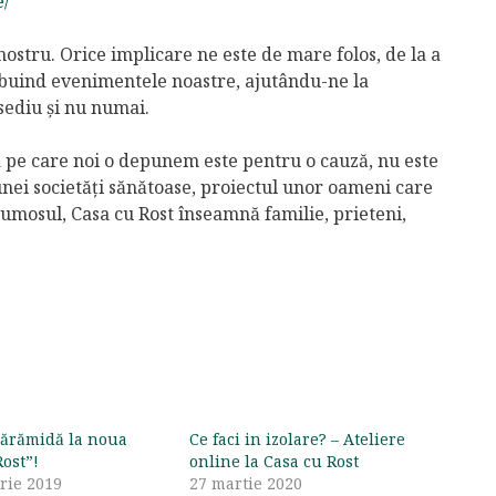
e/
nostru. Orice implicare ne este de mare folos, de la a
ribuind evenimentele noastre, ajutându-ne la
 sediu și nu numai.
ca pe care noi o depunem este pentru o cauză, nu este
unei societăți sănătoase, proiectul unor oameni care
rumosul, Casa cu Rost înseamnă familie, prieteni,
cărămidă la noua
Ce faci in izolare? – Ateliere
ost”!
online la Casa cu Rost
rie 2019
27 martie 2020