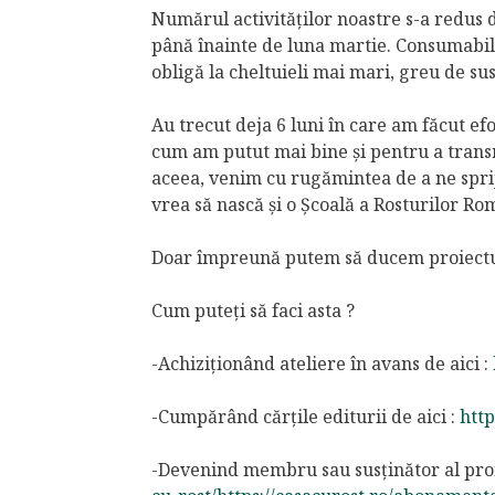
Numărul activităților noastre s-a redus d
până înainte de luna martie. Consumabilel
obligă la cheltuieli mai mari, greu de sus
Au trecut deja 6 luni în care am făcut ef
cum am putut mai bine și pentru a transm
aceea, venim cu rugămintea de a ne spriji
vrea să nască și o Școală a Rosturilor Ro
Doar împreună putem să ducem proiectu
Cum puteți să faci asta ?
-Achiziționând ateliere în avans de aici :
-Cumpărând cărțile editurii de aici :
http
-Devenind membru sau susținător al proie