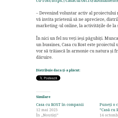
cu-rost/
https://casacurost.ro/abonament
– Devenind voluntar activ al proiectului 
vă invita prietenii să ne aprecieze, dist
marketing-ul online, la activitățile de la
În nici un fel nu veți ieși păgubiți. Mun
un bussines, Casa cu Rost este proiectul 
vor să trăiască în armonie cu natura și f
dăruire.
Distribuie daca ți-a plăcut:
Similare
Casa cu ROST în companii
Puneți o 
12 mai 2023
”Casă cu R
În „Noutăți”
14 octomb