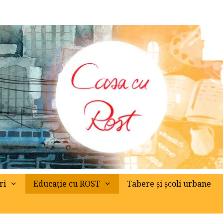
ri
Educație cu ROST
Tabere și școli urbane