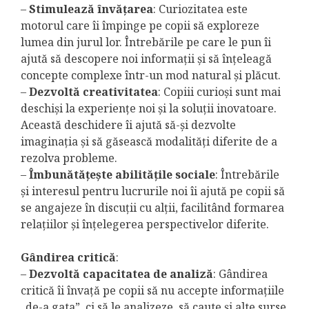
–
Stimulează învățarea
: Curiozitatea este
motorul care îi împinge pe copii să exploreze
lumea din jurul lor. Întrebările pe care le pun îi
ajută să descopere noi informații și să înțeleagă
concepte complexe într-un mod natural și plăcut.
–
Dezvoltă creativitatea
: Copiii curioși sunt mai
deschiși la experiențe noi și la soluții inovatoare.
Această deschidere îi ajută să-și dezvolte
imaginația și să găsească modalități diferite de a
rezolva probleme.
–
Îmbunătățește abilitățile sociale
: Întrebările
și interesul pentru lucrurile noi îi ajută pe copii să
se angajeze în discuții cu alții, facilitând formarea
relațiilor și înțelegerea perspectivelor diferite.
Gândirea critică
:
–
Dezvoltă capacitatea de analiză
: Gândirea
critică îi învață pe copii să nu accepte informațiile
„de-a gata”, ci să le analizeze, să caute și alte surse