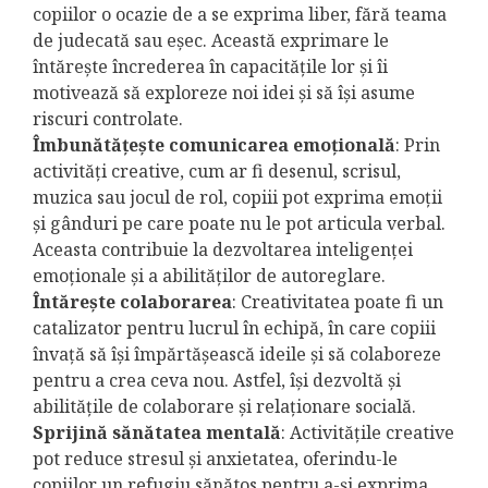
copiilor o ocazie de a se exprima liber, fără teama
de judecată sau eșec. Această exprimare le
întărește încrederea în capacitățile lor și îi
motivează să exploreze noi idei și să își asume
riscuri controlate.
Îmbunătățește comunicarea emoțională
: Prin
activități creative, cum ar fi desenul, scrisul,
muzica sau jocul de rol, copiii pot exprima emoții
și gânduri pe care poate nu le pot articula verbal.
Aceasta contribuie la dezvoltarea inteligenței
emoționale și a abilităților de autoreglare.
Întăreşte colaborarea
: Creativitatea poate fi un
catalizator pentru lucrul în echipă, în care copiii
învață să își împărtășească ideile și să colaboreze
pentru a crea ceva nou. Astfel, își dezvoltă și
abilitățile de colaborare și relaționare socială.
Sprijină sănătatea mentală
: Activitățile creative
pot reduce stresul și anxietatea, oferindu-le
copiilor un refugiu sănătos pentru a-și exprima