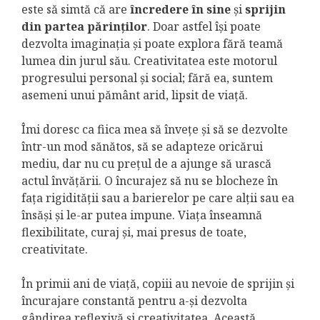
este să simtă că are
încredere în sine
și
sprijin
din partea părinților
. Doar astfel își poate
dezvolta imaginația și poate explora fără teamă
lumea din jurul său. Creativitatea este motorul
progresului personal și social; fără ea, suntem
asemeni unui pământ arid, lipsit de viață.
Îmi doresc ca fiica mea să învețe și să se dezvolte
într-un mod sănătos, să se adapteze oricărui
mediu, dar nu cu prețul de a ajunge să urască
actul învățării. O încurajez să nu se blocheze în
fața rigidității sau a barierelor pe care alții sau ea
însăşi și le-ar putea impune. Viața înseamnă
flexibilitate, curaj și, mai presus de toate,
creativitate.
În primii ani de viață, copiii au nevoie de sprijin și
încurajare constantă pentru a-și dezvolta
gândirea reflexivă și creativitatea. Această