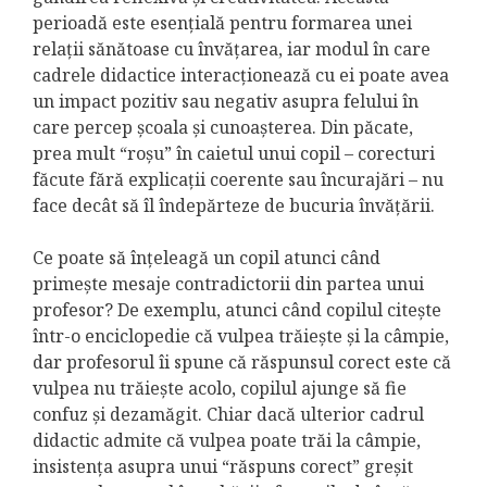
perioadă este esențială pentru formarea unei
relații sănătoase cu învățarea, iar modul în care
cadrele didactice interacționează cu ei poate avea
un impact pozitiv sau negativ asupra felului în
care percep școala și cunoașterea. Din păcate,
prea mult “roșu” în caietul unui copil – corecturi
făcute fără explicații coerente sau încurajări – nu
face decât să îl îndepărteze de bucuria învățării.
Ce poate să înțeleagă un copil atunci când
primește mesaje contradictorii din partea unui
profesor? De exemplu, atunci când copilul citește
într-o enciclopedie că vulpea trăiește și la câmpie,
dar profesorul îi spune că răspunsul corect este că
vulpea nu trăiește acolo, copilul ajunge să fie
confuz și dezamăgit. Chiar dacă ulterior cadrul
didactic admite că vulpea poate trăi la câmpie,
insistența asupra unui “răspuns corect” greșit