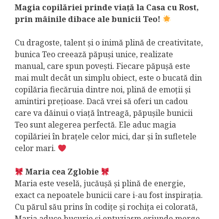
Magia copilăriei prinde viață la Casa cu Rost,
prin mâinile dibace ale bunicii Teo!
Cu dragoste, talent și o inimă plină de creativitate,
bunica Teo creează păpuși unice, realizate
manual, care spun povești. Fiecare păpușă este
mai mult decât un simplu obiect, este o bucată din
copilăria fiecăruia dintre noi, plină de emoții și
amintiri prețioase. Dacă vrei să oferi un cadou
care va dăinui o viață întreagă, păpușile bunicii
Teo sunt alegerea perfectă. Ele aduc magia
copilăriei în brațele celor mici, dar și în sufletele
celor mari.
Maria cea Zglobie
Maria este veselă, jucăușă și plină de energie,
exact ca nepoatele bunicii care i-au fost inspirația.
Cu părul său prins în codițe și rochița ei colorată,
Maria aduce bucurie și entuziasm oriunde merge.