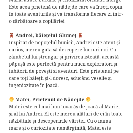
Este acea prietenă de nădejde care va însoți copiii
în toate aventurile și va transforma fiecare zi într-
o sărbătoare a copilăriei.
Andrei, băiețelul Glumeț
Inspirat de nepoțelul bunicii, Andrei este atent și
curios, mereu gata să descopere lucruri noi. Cu
zâmbetul lui ștrengar și privirea isteață, această
păpușă este perfectă pentru micii exploratori și
iubitorii de povești și aventuri. Este prietenul pe
care toți băieții și-l doresc, aducând veselie și
ingeniozitate în joacă.
Matei, Prietenul de Nădejde
Matei este cel mai bun tovarăș de joacă al Mariei
și al lui Andrei. El este mereu alături de ei în toate
năzbâtiile și descoperirile vârstei. Cu o inima
mare și o curiozitate nemărginită, Matei este