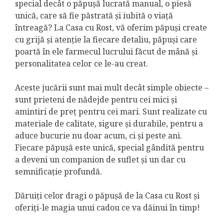
special decât o păpușă lucrată manual, o piesă
unică, care să fie păstrată și iubită o viață
întreagă? La Casa cu Rost, vă oferim păpuși create
cu grijă și atenție la fiecare detaliu, păpuși care
poartă în ele farmecul lucrului făcut de mână și
personalitatea celor ce le-au creat.
Aceste jucării sunt mai mult decât simple obiecte –
sunt prieteni de nădejde pentru cei mici și
amintiri de preț pentru cei mari. Sunt realizate cu
materiale de calitate, sigure și durabile, pentru a
aduce bucurie nu doar acum, ci și peste ani.
Fiecare păpușă este unică, special gândită pentru
a deveni un companion de suflet și un dar cu
semnificație profundă.
Dăruiți celor dragi o păpușă de la Casa cu Rost și
oferiți-le magia unui cadou ce va dăinui în timp!