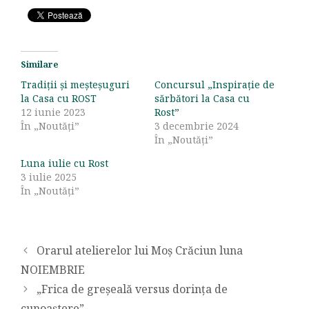
Similare
Tradiții și meșteșuguri
Concursul „Inspirație de
la Casa cu ROST
sărbători la Casa cu
12 iunie 2023
Rost”
În „Noutăți”
3 decembrie 2024
În „Noutăți”
Luna iulie cu Rost
3 iulie 2025
În „Noutăți”
Orarul atelierelor lui Moș Crăciun luna
NOIEMBRIE
„Frica de greșeală versus dorința de
cunoaștere”