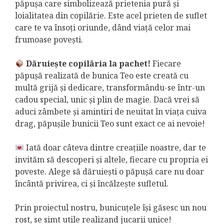
păpușa care simbolizează prietenia pură și
loialitatea din copilărie. Este acel prieten de suflet
care te va însoți oriunde, dând viață celor mai
frumoase povești.
Dăruiește copilăria la pachet!
Fiecare
păpușă realizată de bunica Teo este creată cu
multă grijă și dedicare, transformându-se într-un
cadou special, unic și plin de magie. Dacă vrei să
aduci zâmbete și amintiri de neuitat în viața cuiva
drag, păpușile bunicii Teo sunt exact ce ai nevoie!
Iată doar câteva dintre creațiile noastre, dar te
invităm să descoperi și altele, fiecare cu propria ei
poveste. Alege să dăruiești o păpușă care nu doar
încântă privirea, ci și încălzește sufletul.
Prin proiectul nostru, bunicuțele își găsesc un nou
rost, se simt utile realizand jucarii unice!