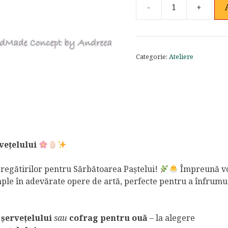
-
+
Cantitate
Atelier
creativ
dedicat
Categorie:
Ateliere
decorului
pascal
vețelului
 pregătirilor pentru Sărbătoarea Paștelui!
Împreună vo
ple în adevărate opere de artă, perfecte pentru a înfrumu
 șervețelului
sau
cofrag pentru ouă
– la alegere