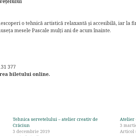
vețelului
coperi o tehnică artistică relaxantă și accesibilă, iar la fi
museța mesele Pascale mulți ani de acum înainte.
131 377
rea biletului online.
Tehnica servetelului – atelier creativ de
Atelier
Crăciun
3 marti
3 decembrie 2019
Articol