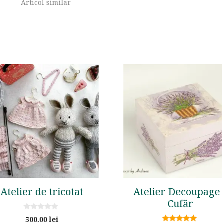
Articol similar
Atelier de tricotat
Atelier Decoupage
Cufăr
0
500.00
lei