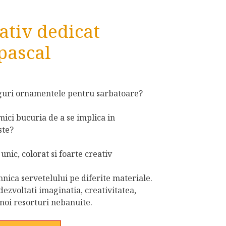
eativ dedicat
pascal
nguri ornamentele pentru sarbatoare?
 mici bucuria de a se implica in
ste?
unic, colorat si foarte creativ
ehnica servetelului pe diferite materiale.
dezvoltati imaginatia, creativitatea,
 noi resorturi nebanuite.