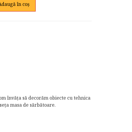
Adaugă în coș
m învăța să decorăm obiecte cu tehnica
seța masa de sărbătoare.