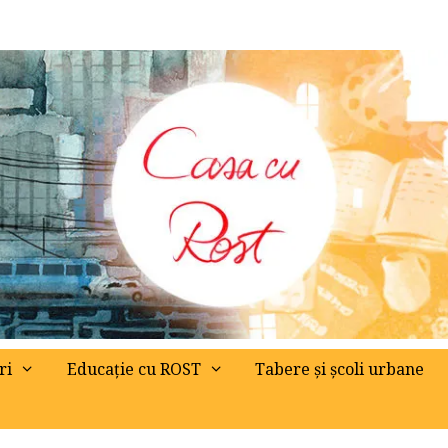
ri
Educație cu ROST
Tabere și școli urbane