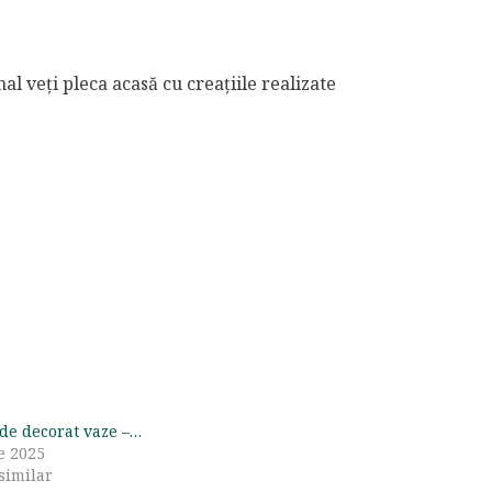
nal veți pleca acasă cu creațiile realizate
 de decorat vaze –…
e 2025
 similar