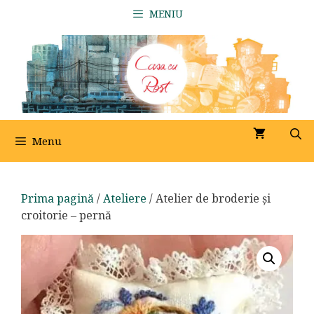
Sari
MENIU
la
conținut
Menu
Prima pagină
/
Ateliere
/ Atelier de broderie și
croitorie – pernă