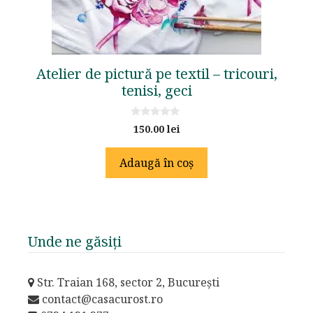
Atelier de pictură pe textil – tricouri,
tenisi, geci
0
150.00
lei
o
u
t
Adaugă în coș
o
f
5
Unde ne găsiți
Str. Traian 168, sector 2, București
contact@casacurost.ro