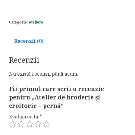
Atelier
de
broderie
Categorie:
Ateliere
și
croitorie
-
Recenzii (0)
pernă
Recenzii
Nu există recenzii până acum.
Fii primul care scrii o recenzie
pentru „Atelier de broderie și
croitorie – pernă”
Evaluarea ta
*