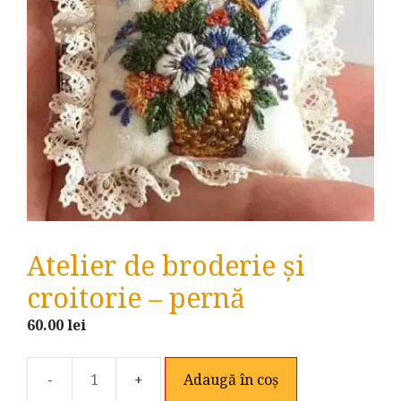
Atelier de broderie și
croitorie – pernă
60.00
lei
Adaugă în coș
Cantitate