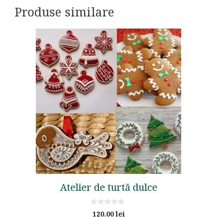
Produse similare
Atelier de turtă dulce
0
120.00
lei