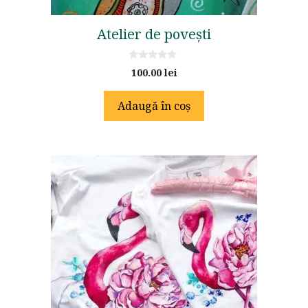
Atelier de povești
0
100.00
lei
o
u
t
Adaugă în coș
o
f
5