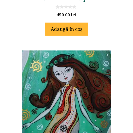
0
450.00
lei
o
u
t
Adaugă în coș
o
f
5