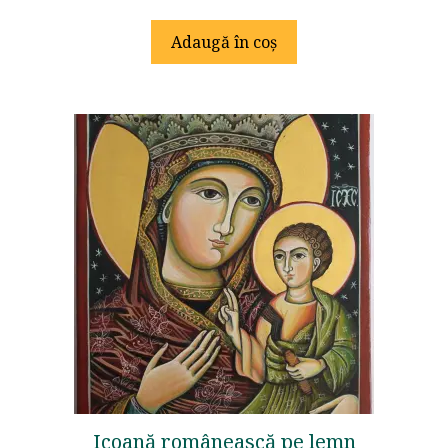
o
u
t
Adaugă în coș
o
f
5
Icoană românească pe lemn