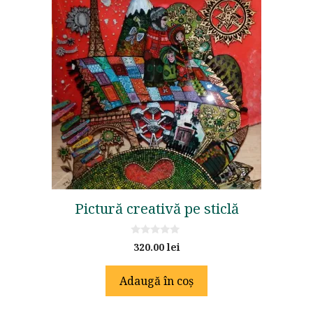
Pictură creativă pe sticlă
0
320.00
lei
o
u
t
Adaugă în coș
o
f
5