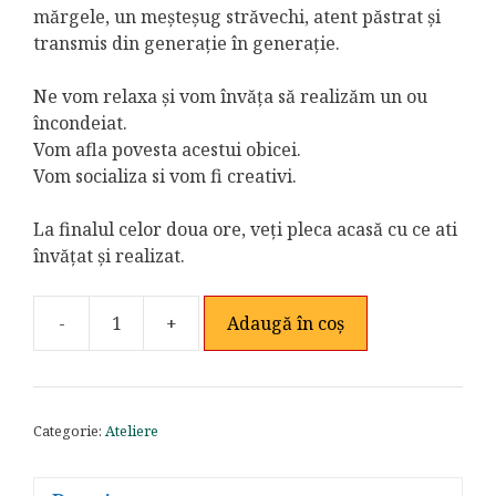
mărgele, un meșteșug străvechi, atent păstrat și
transmis din generație în generație.
Ne vom relaxa și vom învăța să realizăm un ou
încondeiat.
Vom afla povesta acestui obicei.
Vom socializa si vom fi creativi.
La finalul celor doua ore, veți pleca acasă cu ce ati
învățat și realizat.
-
+
Adaugă în coș
Cantitate
Atelier
de
încondeiat
Categorie:
Ateliere
ouă
cu
mărgele