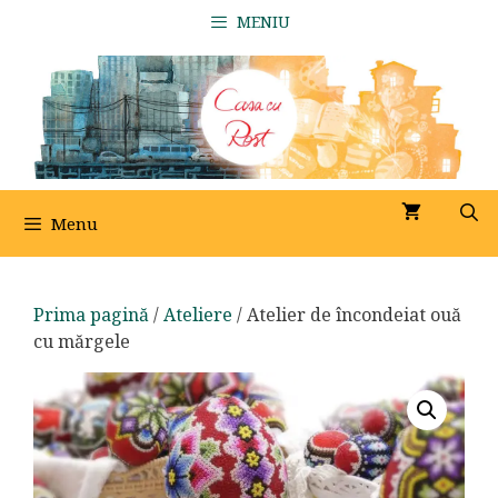
Sari
MENIU
la
conținut
Menu
Prima pagină
/
Ateliere
/ Atelier de încondeiat ouă
cu mărgele