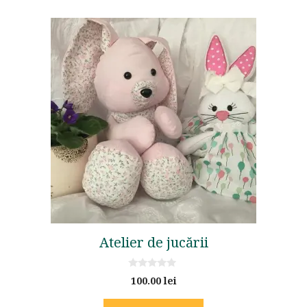
Atelier de jucării
0
100.00
lei
o
u
t