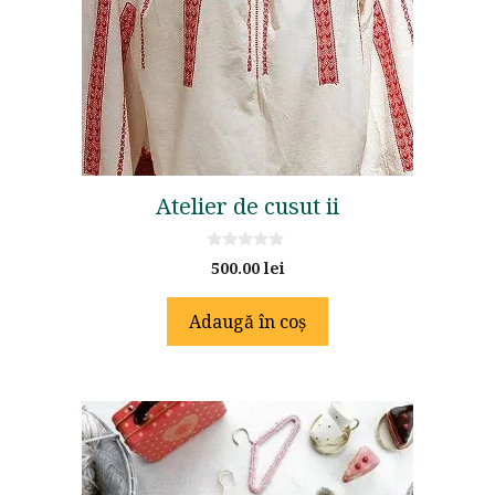
Atelier de cusut ii
0
500.00
lei
o
u
t
Adaugă în coș
o
f
5