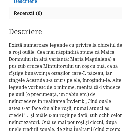
Descriere
Recenzii (0)
Descriere
Există numeroase legende cu privire la obiceiul de
a roşi ouăle. Cea mai răspîndită spune că Maica
Domnului (în altă variantă: Maria Magdalena) a
pus sub crucea Mîntuitorului un coş cu ouă, ca să
cîştige bunăvoinţa ostaşilor care-L păzeau, iar
sîngele Acestuia s-a scurs pe ele, înroşindu-le. Alte
legende vorbesc de o minune, menită să-i vindece
pe unii (o precupeaţă, un rabin etc.) de
neîncredere în realitatea Învierii: „Cînd ouăle
astea s-ar face din albe roşii, numai atunci aş
crede!”… şi ouăle s-au roşit pe dată, sub ochii celor
neîncrezători. Ouă se mai pot roşi şi ciocni, după
unele tradiţii zonale, de ziua Înălţării (cînd zicem: