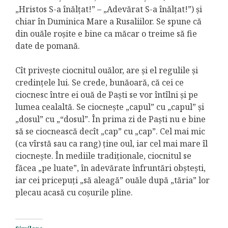
„Hristos S-a înălţat!” – „Adevărat S-a înălţat!”) şi
chiar în Duminica Mare a Rusaliilor. Se spune că
din ouăle roşite e bine ca măcar o treime să fie
date de pomană.
Cît priveşte ciocnitul ouălor, are şi el regulile şi
credinţele lui. Se crede, bunăoară, că cei ce
ciocnesc între ei ouă de Paşti se vor întîlni şi pe
lumea cealaltă. Se ciocneşte „capul” cu „capul” şi
„dosul” cu „“dosul”. În prima zi de Paşti nu e bine
să se ciocnească decît „cap” cu „cap”. Cel mai mic
(ca vîrstă sau ca rang) ţine oul, iar cel mai mare îl
ciocneşte. În mediile tradiţionale, ciocnitul se
făcea „pe luate”, în adevărate înfruntări obşteşti,
iar cei pricepuţi „să aleagă” ouăle după „tăria” lor
plecau acasă cu coşurile pline.