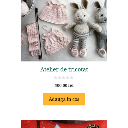
Atelier de tricotat
0
500.00
lei
o
u
t
Adaugă în coș
o
f
5