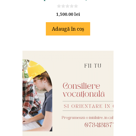
0
1,500.00
lei
o
u
t
Adaugă în coș
o
f
5