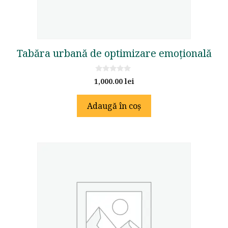
Tabăra urbană de optimizare emoțională
0
1,000.00
lei
o
u
t
Adaugă în coș
o
f
5