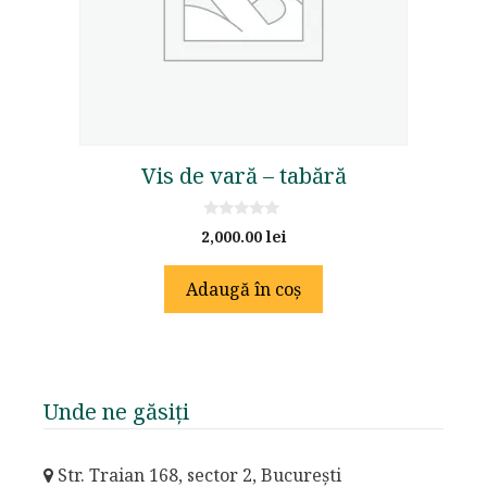
Vis de vară – tabără
0
2,000.00
lei
o
u
t
Adaugă în coș
o
f
5
Unde ne găsiți
Str. Traian 168, sector 2, București