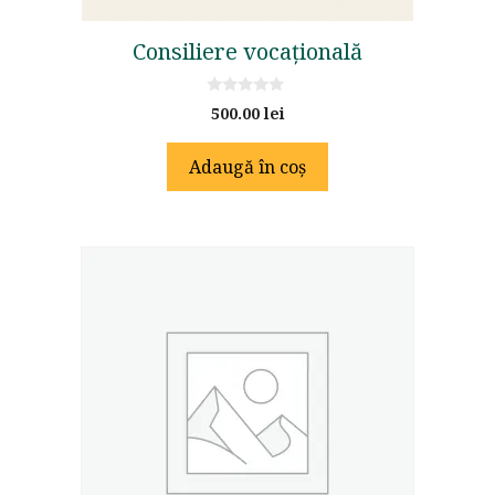
Consiliere vocațională
0
500.00
lei
o
u
t
Adaugă în coș
o
f
5