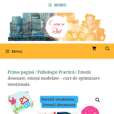
Sari
MENIU
la
conținut
Menu
Prima pagină
/
Psihologie Practică
/ Emoții
desenate, emoții modelate – curs de optimizare
emoționala