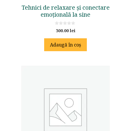
Tehnici de relaxare și conectare
emoțională la sine
0
300.00
lei
o
u
t
Adaugă în coș
o
f
5