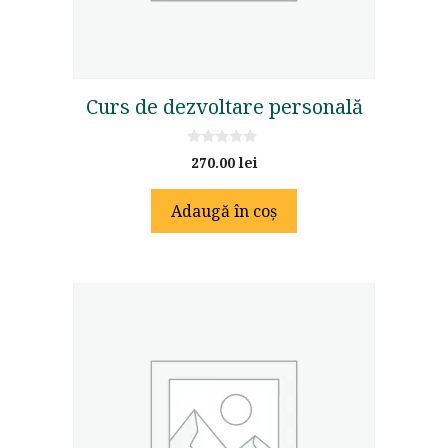
Curs de dezvoltare personală
0
270.00
lei
o
u
t
Adaugă în coș
o
f
5