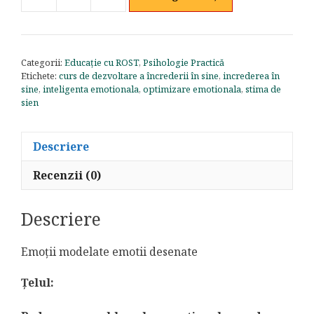
Cantitate
Emoții
desenate,
emoții
Categorii:
Educație cu ROST
,
Psihologie Practică
modelate
Etichete:
curs de dezvoltare a încrederii în sine
,
increderea în
-
sine
,
inteligenta emotionala
,
optimizare emotionala
,
stima de
curs
sien
de
optimizare
Descriere
emoționala
Recenzii (0)
Descriere
Emoții modelate emotii desenate
Țelul: