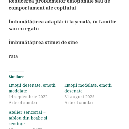
Reducerea problemelor emoționale sau de
comportament ale copilului
Îmbunătățirea adaptării la școală, în familie
sau cu egalii
Îmbunătățirea stimei de sine
rata
Similare
Emoții desenate, emotii
Emoții modelate, emoții
modelate
desenate
14 septembrie 2022
31 august 2025
Articol similar
Articol similar
Atelier senzorial –
tablou din boabe și
semințe