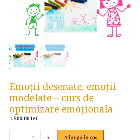
Emoții desenate, emoții
modelate – curs de
optimizare emoționala
1,500.00
lei
-
+
Adaugă în coș