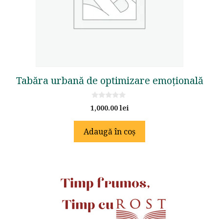
Tabăra urbană de optimizare emoțională
0
1,000.00
lei
o
u
t
Adaugă în coș
o
f
5