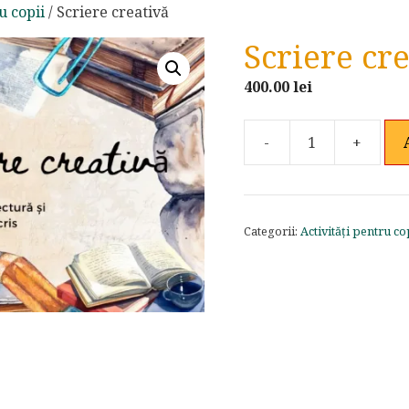
u copii
/ Scriere creativă
Scriere cr
400.00
lei
-
+
Cantitate
Scriere
creativă
Categorii:
Activități pentru co