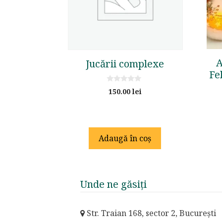
A
Jucării complexe
Fe
0
150.00
lei
o
u
t
o
f
5
Adaugă în coș
Unde ne găsiți
Str. Traian 168, sector 2, București