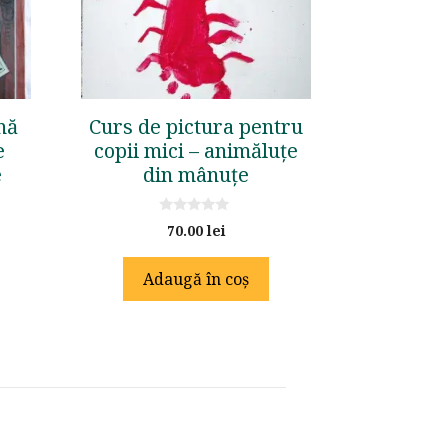
nă
Curs de pictura pentru
e
copii mici – animăluțe
e
din mânuțe
0
70.00
lei
o
u
t
Adaugă în coș
o
f
5