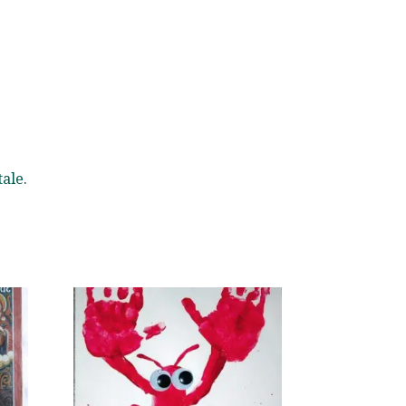
tale
.