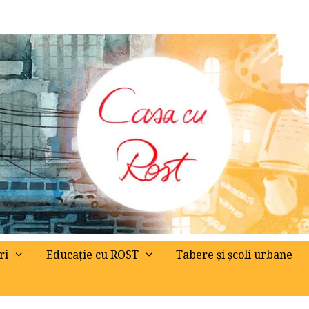
ri
Educație cu ROST
Tabere și școli urbane