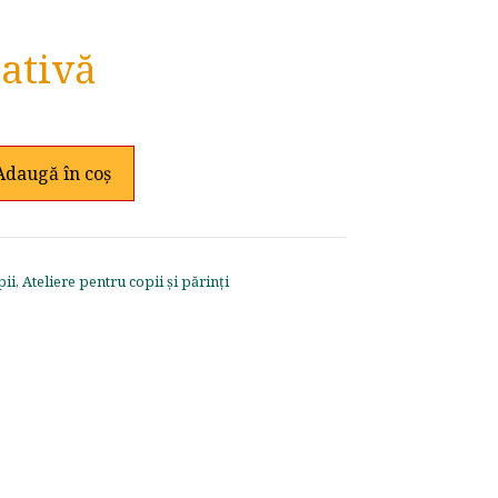
eativă
Adaugă în coș
pii
,
Ateliere pentru copii și părinți