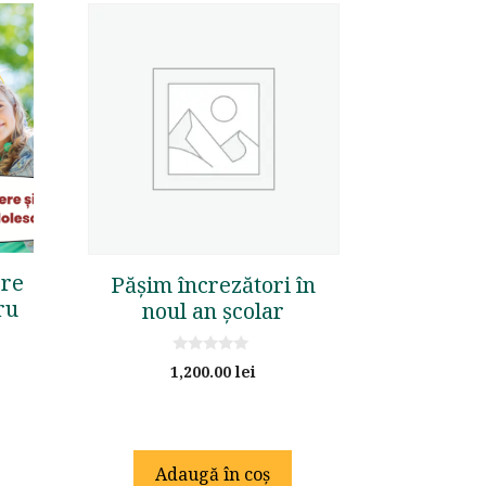
ere
Pășim încrezători în
ru
noul an școlar
0
1,200.00
lei
o
u
t
o
f
5
Adaugă în coș