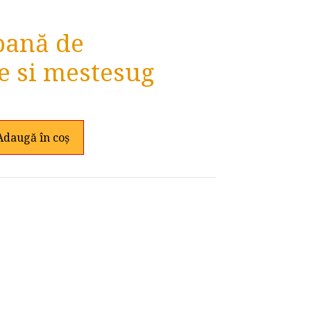
bană de
te si mestesug
Adaugă în coș