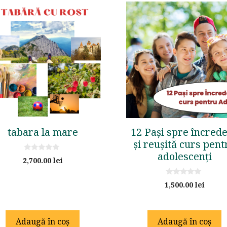
tabara la mare
12 Pași spre încred
și reușită curs pent
adolescenți
0
2,700.00
lei
o
u
t
0
o
1,500.00
lei
o
f
u
5
t
o
f
Adaugă în coș
Adaugă în coș
5