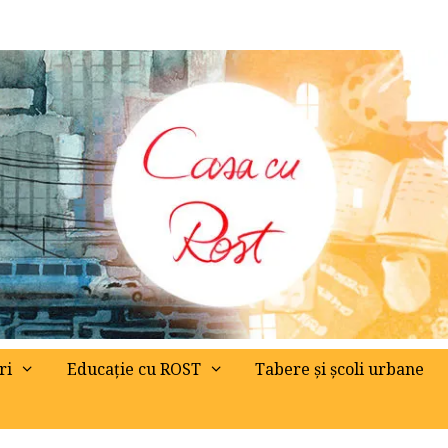
ri
Educație cu ROST
Tabere și școli urbane