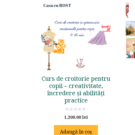
Curs de croitorie pentru
copii – creativitate,
încredere și abilități
practice
0
1,200.00
lei
o
u
t
Adaugă în coș
o
f