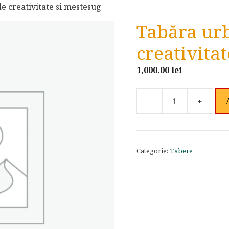
e creativitate si mestesug
Tabăra ur
creativita
1,000.00
lei
Cantitate
Tabăra
urbană
de
Categorie:
Tabere
creativitate
si
mestesug