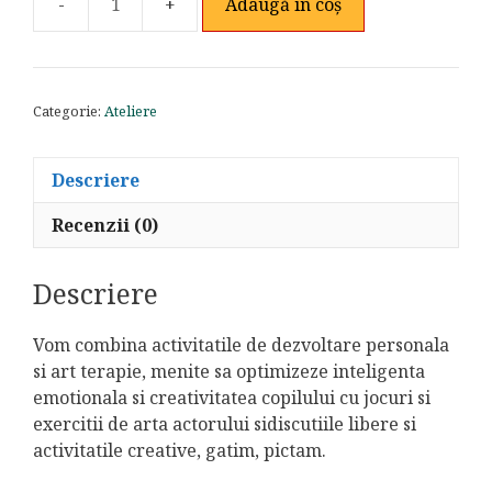
Adaugă în coș
Cantitate
Tabara
urbana
de
Categorie:
Ateliere
creativitate
si
mestesuguri
Descriere
Recenzii (0)
Descriere
Vom combina activitatile de dezvoltare personala
si art terapie, menite sa optimizeze inteligenta
emotionala si creativitatea copilului cu jocuri si
exercitii de arta actorului sidiscutiile libere si
activitatile creative, gatim, pictam.