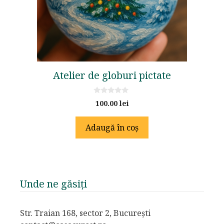
Atelier de globuri pictate
0
100.00
lei
o
u
t
Adaugă în coș
o
f
5
Unde ne găsiți
Str. Traian 168, sector 2, București