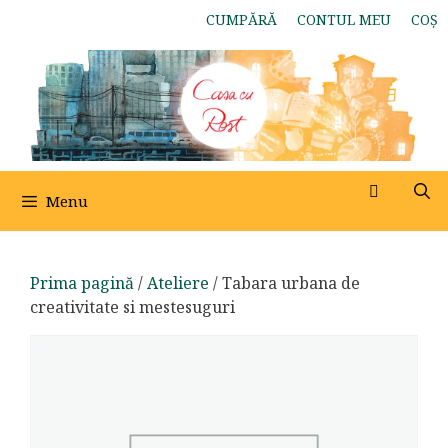
Sari
CUMPĂRĂ
CONTUL MEU
COȘ
la
conținut
Menu
Prima pagină
/
Ateliere
/ Tabara urbana de
creativitate si mestesuguri