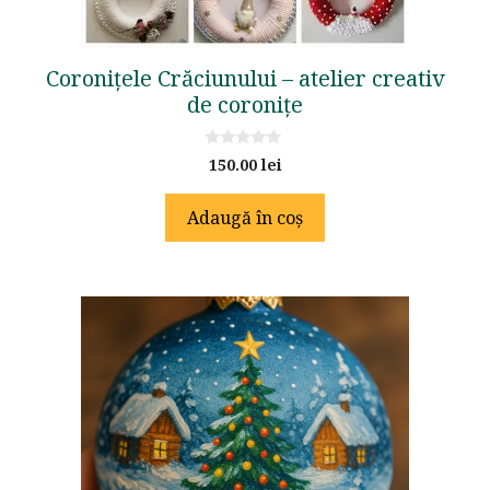
Coronițele Crăciunului – atelier creativ
de coronițe
0
150.00
lei
o
u
t
Adaugă în coș
o
f
5