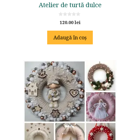
Atelier de turtă dulce
0
120.00
lei
o
u
t
Adaugă în coș
o
f
5