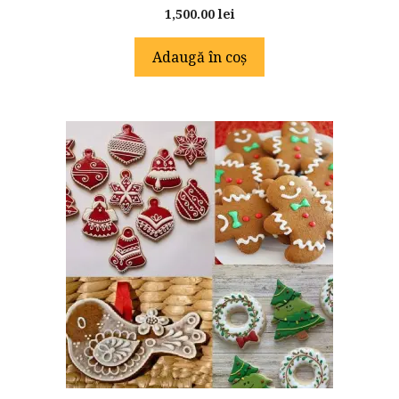
0
1,500.00
lei
o
u
t
Adaugă în coș
o
f
5