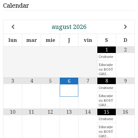
Calendar
august
2026
lun
mar
mie
J
vin
S
D
1
2
Croitorie
Educație
cu ROST
GRU…
3
4
5
7
8
9
6
Croitorie
Educație
cu ROST
GRU…
10
11
12
13
14
15
16
Croitorie
Educație
cu ROST
GRU…