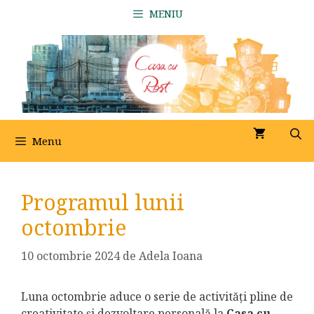
Sari
MENIU
la
conținut
Menu
Programul lunii
octombrie
10 octombrie 2024
de
Adela Ioana
Luna octombrie aduce o serie de activități pline de
creativitate și dezvoltare personală la
Casa cu