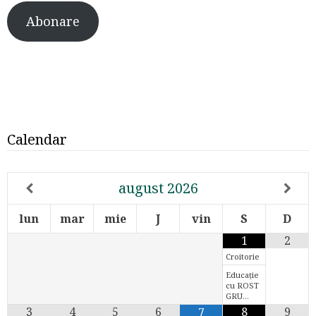
Abonare
Calendar
august
2026
lun
mar
mie
J
vin
S
D
1
2
Croitorie
Educație
cu ROST
GRU…
3
4
5
6
8
9
7