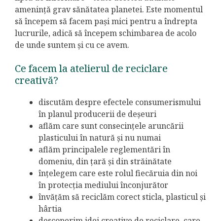
amenință grav sănătatea planetei. Este momentul
să începem să facem pași mici pentru a îndrepta
lucrurile, adică să începem schimbarea de acolo
de unde suntem și cu ce avem.
Ce facem la atelierul de reciclare
creativă?
discutăm despre efectele consumerismului
în planul producerii de deșeuri
aflăm care sunt consecințele aruncării
plasticului în natură și nu numai
aflăm principalele reglementări în
domeniu, din țară și din străinătate
înțelegem care este rolul fiecăruia din noi
în protecția mediului înconjurător
învățăm să reciclăm corect sticla, plasticul și
hârtia
descoperim idei creative de reciclare, care