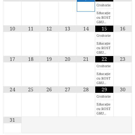
Croitorie
Educație
cu ROST
GRU…
10
11
12
13
14
15
16
Croitorie
Educație
cu ROST
GRU…
17
18
19
20
21
22
23
Croitorie
Educație
cu ROST
GRU…
24
25
26
27
28
29
30
Croitorie
Educație
cu ROST
GRU…
31