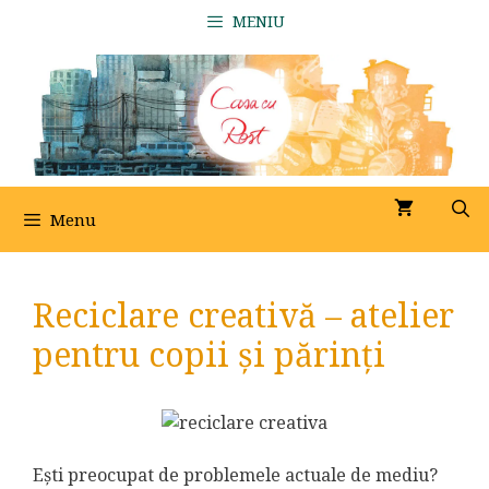
Sari
MENIU
la
conținut
Menu
Reciclare creativă – atelier
pentru copii și părinți
Ești preocupat de problemele actuale de mediu?