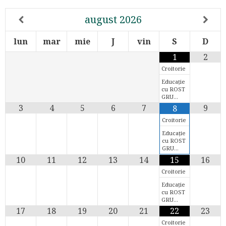
august
2026
lun
mar
mie
J
vin
S
D
1
2
Croitorie
Educație
cu ROST
GRU…
3
4
5
6
7
9
8
Croitorie
Educație
cu ROST
GRU…
10
11
12
13
14
15
16
Croitorie
Educație
cu ROST
GRU…
17
18
19
20
21
22
23
Croitorie