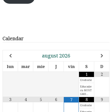
Calendar
august
2026
lun
mar
mie
J
vin
S
D
1
2
Croitorie
Educație
cu ROST
GRU…
3
4
5
6
8
9
7
Croitorie
Educație