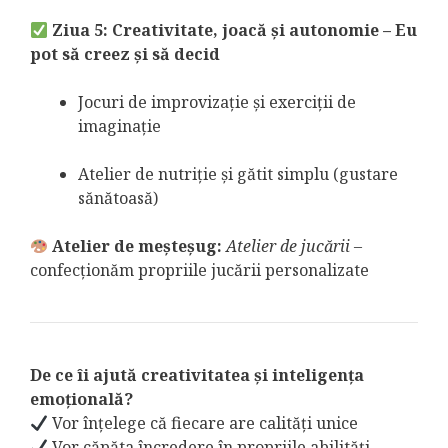
Ziua 5: Creativitate, joacă și autonomie – Eu
pot să creez și să decid
Jocuri de improvizație și exerciții de
imaginație
Atelier de nutriție și gătit simplu (gustare
sănătoasă)
Atelier de meșteșug:
Atelier de jucării
–
confecționăm propriile jucării personalizate
De ce îi ajută creativitatea și inteligența
emoțională?
Vor înțelege că fiecare are calități unice
Vor căpăta încredere în propriile abilități