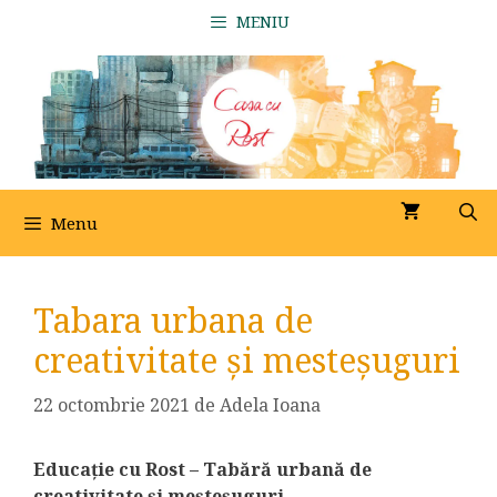
Sari
MENIU
la
conținut
Menu
Tabara urbana de
creativitate și mesteșuguri
22 octombrie 2021
de
Adela Ioana
Educație cu Rost – Tabără urbană de
creativitate și meșteșuguri