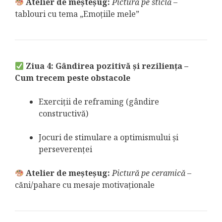
Atelier de meșteșug:
Pictură pe sticlă
–
tablouri cu tema „Emoțiile mele”
Ziua 4: Gândirea pozitivă și reziliența –
Cum trecem peste obstacole
Exerciții de reframing (gândire
constructivă)
Jocuri de stimulare a optimismului și
perseverenței
Atelier de meșteșug:
Pictură pe ceramică
–
căni/pahare cu mesaje motivaționale