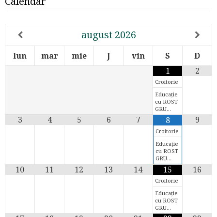
Calendar
august
2026
lun
mar
mie
J
vin
S
D
1
2
Croitorie
Educație
cu ROST
GRU…
3
4
5
6
7
9
8
Croitorie
Educație
cu ROST
GRU…
10
11
12
13
14
15
16
Croitorie
Educație
cu ROST
GRU…