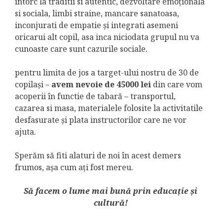
intorc la traditii si autentic, dezvoltare emoționala
si sociala, limbi straine, mancare sanatoasa,
inconjurati de empatie și integrati asemeni
oricarui alt copil, asa inca niciodata grupul nu va
cunoaste care sunt cazurile sociale.
pentru limita de jos a target-ului nostru de 30 de
copilași –
avem nevoie de 45000 lei
din care vom
acoperii în functie de tabară – transportul,
cazarea si masa, materialele folosite la activitatile
desfasurate și plata instructorilor care ne vor
ajuta.
Sperăm să fiti alaturi de noi în acest demers
frumos, așa cum ați fost mereu.
Să facem o lume mai bună prin educație și
cultură!