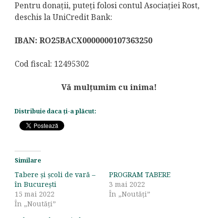
Pentru donaţii, puteţi folosi contul Asociaţiei Rost,
deschis la UniCredit Bank:
IBAN: RO25BACX0000000107363250
Cod fiscal: 12495302
Vă mulțumim cu inima!
Distribuie daca ți-a plăcut:
Similare
Tabere și școli de vară –
PROGRAM TABERE
în București
3 mai 2022
15 mai 2022
În „Noutăți”
În „Noutăți”