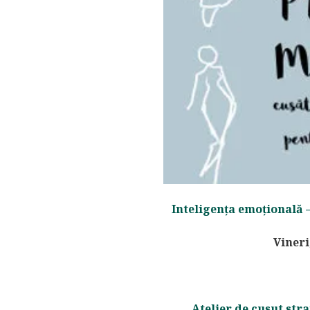
Inteligența emoțională –
Vineri
Atelier de cusut str