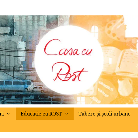
ri
Educație cu ROST
Tabere și școli urbane