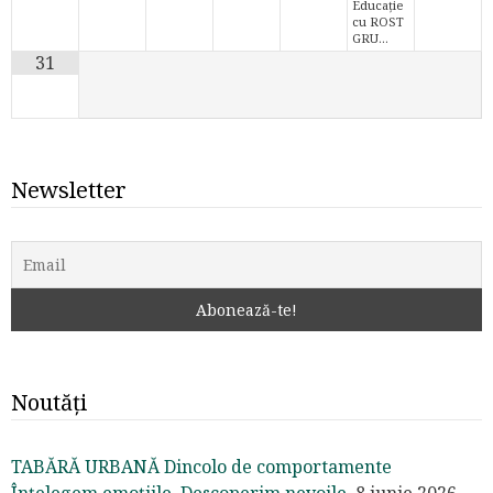
Educație
cu ROST
GRU…
31
Newsletter
Noutăți
TABĂRĂ URBANĂ Dincolo de comportamente
Înțelegem emoțiile. Descoperim nevoile.
8 iunie 2026