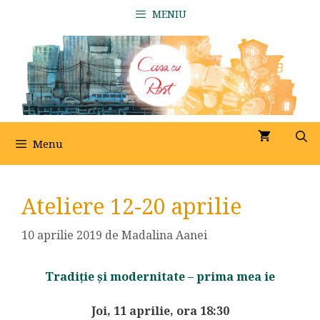
Sari
MENIU
la
conținut
Menu
Ateliere 12-20 aprilie
10 aprilie 2019
de
Madalina Aanei
Tradiție și modernitate – prima mea ie
Joi, 11 aprilie, ora 18:30