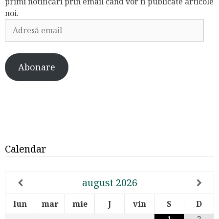
primi notificări prin email când vor fi publicate articole
noi.
Adresă
email
Abonare
Calendar
august
2026
lun
mar
mie
J
vin
S
D
1
2