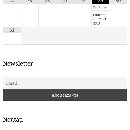
24
25
26
27
28
29
30
Croitorie
Educație
cu ROST
GRU…
31
Newsletter
Noutăți