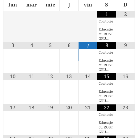
lun
mar
mie
J
vin
S
D
1
2
Croitorie
Educație
cu ROST
GRU…
3
4
5
6
8
9
7
Croitorie
Educație
cu ROST
GRU…
10
11
12
13
14
15
16
Croitorie
Educație
cu ROST
GRU…
17
18
19
20
21
22
23
Croitorie
Educație
cu ROST
GRU…