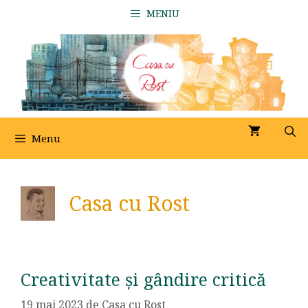
Sari
MENIU
la
conținut
Menu
Casa cu Rost
Creativitate și gândire critică
19 mai 2023
de
Casa cu Rost