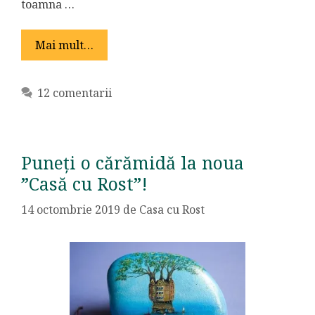
toamna …
Mai mult…
12 comentarii
Puneți o cărămidă la noua
”Casă cu Rost”!
14 octombrie 2019
de
Casa cu Rost